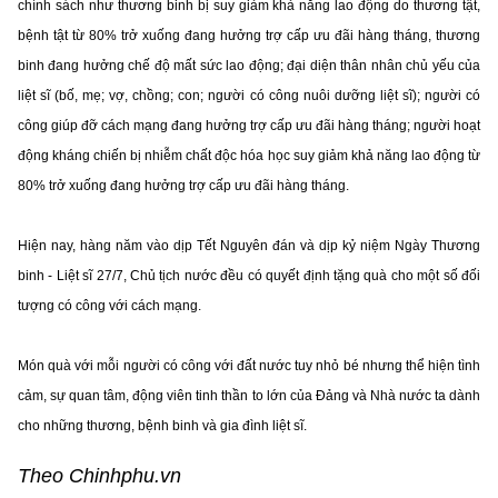
chính sách như thương binh bị suy giảm khả năng lao động do thương tật,
bệnh tật từ 80% trở xuống đang hưởng trợ cấp ưu đãi hàng tháng, thương
binh đang hưởng chế độ mất sức lao động; đại diện thân nhân chủ yếu của
liệt sĩ (bố, mẹ; vợ, chồng; con; người có công nuôi dưỡng liệt sĩ); người có
công giúp đỡ cách mạng đang hưởng trợ cấp ưu đãi hàng tháng; người hoạt
động kháng chiến bị nhiễm chất độc hóa học suy giảm khả năng lao động từ
80% trở xuống đang hưởng trợ cấp ưu đãi hàng tháng.
Hiện nay, hàng năm vào dịp Tết Nguyên đán và dịp kỷ niệm Ngày Thương
binh - Liệt sĩ 27/7, Chủ tịch nước đều có quyết định tặng quà cho một số đối
tượng có công với cách mạng.
Món quà với mỗi người có công với đất nước tuy nhỏ bé nhưng thể hiện tình
cảm, sự quan tâm, động viên tinh thần to lớn của Đảng và Nhà nước ta dành
cho những thương, bệnh binh và gia đình liệt sĩ.
Theo Chinhphu.vn