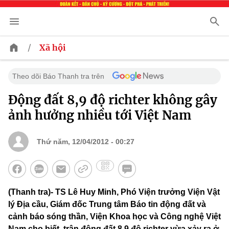
/
Xã hội
Theo dõi Báo Thanh tra trên
Động đất 8,9 độ richter không gây
ảnh hưởng nhiều tới Việt Nam
Thứ năm, 12/04/2012 - 00:27
(Thanh tra)- TS Lê Huy Minh, Phó Viện trưởng Viện Vật
lý Địa cầu, Giám đốc Trung tâm Báo tin động đất và
cảnh báo sóng thần, Viện Khoa học và Công nghệ Việt
Nam cho biết, trận động đất 8,9 độ richter vừa xảy ra ở