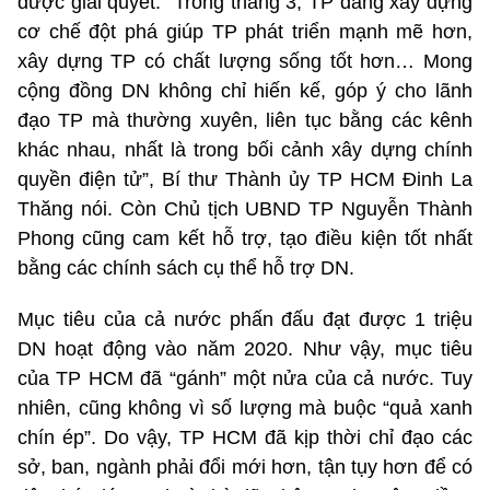
được giải quyết. “Trong tháng 3, TP đang xây dựng
cơ chế đột phá giúp TP phát triển mạnh mẽ hơn,
xây dựng TP có chất lượng sống tốt hơn… Mong
cộng đồng DN không chỉ hiến kế, góp ý cho lãnh
đạo TP mà thường xuyên, liên tục bằng các kênh
khác nhau, nhất là trong bối cảnh xây dựng chính
quyền điện tử”, Bí thư Thành ủy TP HCM Đinh La
Thăng nói. Còn Chủ tịch UBND TP Nguyễn Thành
Phong cũng cam kết hỗ trợ, tạo điều kiện tốt nhất
bằng các chính sách cụ thể hỗ trợ DN.
Mục tiêu của cả nước phấn đấu đạt được 1 triệu
DN hoạt động vào năm 2020. Như vậy, mục tiêu
của TP HCM đã “gánh” một nửa của cả nước. Tuy
nhiên, cũng không vì số lượng mà buộc “quả xanh
chín ép”. Do vậy, TP HCM đã kịp thời chỉ đạo các
sở, ban, ngành phải đổi mới hơn, tận tụy hơn để có