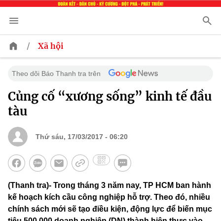
/
Xã hội
Theo dõi Báo Thanh tra trên
Củng cố “xương sống” kinh tế đầu
tàu
Thứ sáu, 17/03/2017 - 06:20
(Thanh tra)- Trong tháng 3 năm nay, TP HCM ban hành
kế hoạch kích cầu công nghiệp hỗ trợ. Theo đó, nhiều
chính sách mới sẽ tạo điều kiện, động lực để biến mục
tiêu 500.000 doanh nghiệp (DN) thành hiện thực vào