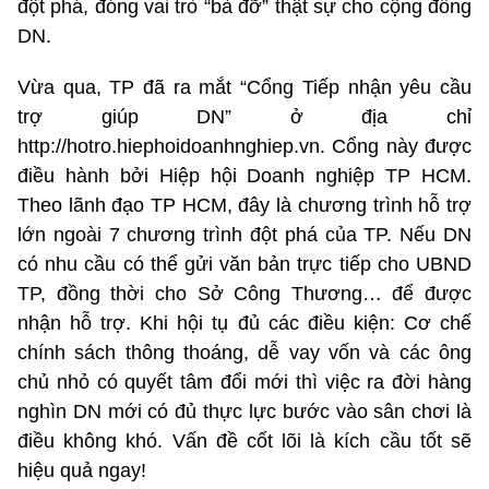
đột phá, đóng vai trò “bà đỡ” thật sự cho cộng đồng
DN.
Vừa qua, TP đã ra mắt “Cổng Tiếp nhận yêu cầu
trợ giúp DN” ở địa chỉ
http://hotro.hiephoidoanhnghiep.vn. Cổng này được
điều hành bởi Hiệp hội Doanh nghiệp TP HCM.
Theo lãnh đạo TP HCM, đây là chương trình hỗ trợ
lớn ngoài 7 chương trình đột phá của TP. Nếu DN
có nhu cầu có thể gửi văn bản trực tiếp cho UBND
TP, đồng thời cho Sở Công Thương… để được
nhận hỗ trợ. Khi hội tụ đủ các điều kiện: Cơ chế
chính sách thông thoáng, dễ vay vốn và các ông
chủ nhỏ có quyết tâm đổi mới thì việc ra đời hàng
nghìn DN mới có đủ thực lực bước vào sân chơi là
điều không khó. Vấn đề cốt lõi là kích cầu tốt sẽ
hiệu quả ngay!