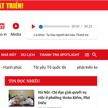
00:00
04:23
Play
o in
Media
Ca khúc:
Tự hào người làm báo Thanh tra
NHÀ ĐẤT
DU LỊCH
THANH TRA SPOTLIGHT
ạnh phúc
Tôi yêu Tổ quốc tôi
phát triển kinh tế tư nh
TIN ĐỌC NHIỀU
Hà Nội: Chỉ đạo giải quyết vụ
việc ở phường Hoàn Kiếm, Phú
Diễn