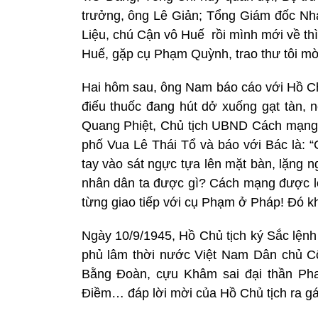
trưởng, ông Lê Giản; Tổng Giám đốc Nh
Liệu, chú Cận vô Huế
rồi mình mới về t
Huế, gặp cụ Phạm Quỳnh, trao thư tôi mờ
Hai hôm sau, ông
Nam
báo cáo với Hồ Ch
điếu thuốc đang hút dở xuống gạt tàn, nó
Quang Phiệt, Chủ tịch UBND Cách mạng T
phố Vua Lê Thái Tổ và báo với Bác là: “
tay vào sát ngực tựa lên mặt bàn, lặng n
nhân dân ta được gì? Cách mạng được lợi
từng giao tiếp với cụ Phạm ở Pháp! Đó kh
Ngày 10/9/1945, Hồ Chủ tịch ký Sắc lệnh
phủ lâm thời nước Việt Nam Dân chủ Cộ
Bằng Đoàn, cựu Khâm sai đại thần Pha
Điềm… đáp lời mời của Hồ Chủ tịch ra gá