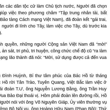
ân các dân tộc cử làm Chủ tịch nước, Người đã chọn
giúp việc theo phương châm “Tập trung nhân tài, bất
i Bảo tàng Cách mạng Việt Nam), đã đoàn kết “gái trai,
g người đi lính cho Tây, làm việc cho Tây, dù trước kia
.
nh quyền, những người Cộng sản Việt
Nam
đã “mời”
án sát, tri phủ, tri huyện, công chức chế độ cũ “ra làm
ạng lão thành đã nói: “Mời, sử dụng được cả đến vua
ũ Đình Huỳnh, Bí thư tâm phúc của Bác Hồ từ tháng
 Hồ rời Tân Trào, Tuyên Quang, Việt Bắc làm việc ở
ái đoàn T.Ư, ông Nguyễn Lương Bằng, ông Trần Huy
ua Bảo Đại thoái vị. Hôm phái đoàn lên đường rồi, Hồ
Người nói với ông Võ Nguyên Giáp, Ủy viên thường vụ
rưởng Bộ Nội vụ, ông Hoàng Hữu Nam (Phan Bôi); Thứ