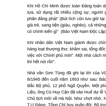
Khi Hồ Chí Minh được toàn Đảng toàn d
lựa, sử dụng rất nhiều cộng sự, người 
phân đảng phái” (Bút tích còn lưu giữ tạ
già trẻ, sang tiện (giàu, nghèo), cả nhữn
có chính kiến gì”
(Báo Việt Nam Độc Lập)
Khi nhân dân Việt
Nam
giành được chí
hàng loạt thượng thư, khâm sai, tổng đốc, 
việc với Chính phủ mới”. Một nhà cách m
thì hết nói rồi!”.
Nhà văn Sơn Tùng đã ghi lại lời của V
8/1945 đến cuối năm 1953 như sau: Bác
Bắc Bộ phủ, 12 phố Ngô Quyền. Một ph
Liệu, ông Cù Huy Cận đã vào Huế dự lễ V
Chủ tịch mới về Hà Nội. Như chợt nhớ, 
T.Ư Đảng, Tổng Chỉ huy quân đội; Bộ t