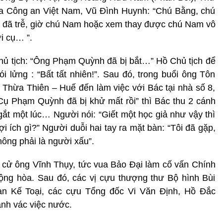
a Công an Việt Nam, Vũ Đình Huynh: “Chú Bằng, chú
hì đã trễ, giờ chú Nam hoặc xem thay được chú Nam vô
i cụ… ”.
ủ tịch: “Ông Phạm Quỳnh đã bị bắt…” Hồ Chủ tịch để
i lửng : “Bất tất nhiên!”. Sau đó, trong buổi ông Tôn
hừa Thiên – Huế đến làm việc với Bác tại nhà số 8,
Cụ Phạm Quỳnh đã bị khử mất rồi” thì Bác thu 2 cánh
gắt một lúc… Người nói: “Giết một học giả như vậy thì
 ích gì?” Người duỗi hai tay ra mặt bàn: “Tôi đã gặp,
ông phải là người xấu”.
 cử ông Vĩnh Thụy, tức vua Bảo Đại làm cố vấn Chính
ng hòa. Sau đó, các vị cựu thượng thư Bộ hình Bùi
n Kế Toại, các cựu Tổng đốc Vi Văn Định, Hồ Đắc
nh vác việc nước.