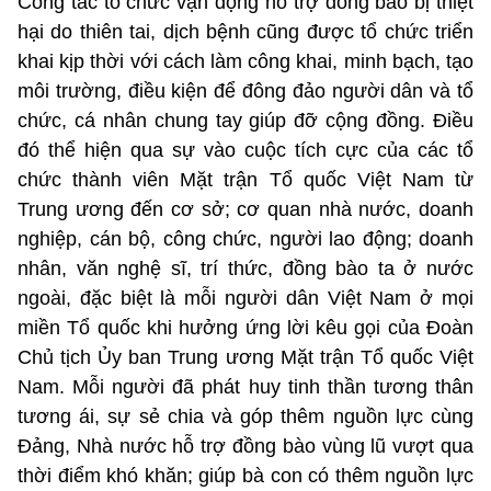
Công tác tổ chức vận động hỗ trợ đồng bào bị thiệt
hại do thiên tai, dịch bệnh cũng được tổ chức triển
khai kịp thời với cách làm công khai, minh bạch, tạo
môi trường, điều kiện để đông đảo người dân và tổ
chức, cá nhân chung tay giúp đỡ cộng đồng. Điều
đó thể hiện qua sự vào cuộc tích cực của các tổ
chức thành viên Mặt trận Tổ quốc Việt Nam từ
Trung ương đến cơ sở; cơ quan nhà nước, doanh
nghiệp, cán bộ, công chức, người lao động; doanh
nhân, văn nghệ sĩ, trí thức, đồng bào ta ở nước
ngoài, đặc biệt là mỗi người dân Việt Nam ở mọi
miền Tổ quốc khi hưởng ứng lời kêu gọi của Đoàn
Chủ tịch Ủy ban Trung ương Mặt trận Tổ quốc Việt
Nam. Mỗi người đã phát huy tinh thần tương thân
tương ái, sự sẻ chia và góp thêm nguồn lực cùng
Đảng, Nhà nước hỗ trợ đồng bào vùng lũ vượt qua
thời điểm khó khăn; giúp bà con có thêm nguồn lực