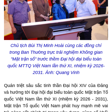
Chủ tịch Bùi Thị Minh Hoài cùng các đồng chí
trong Ban Thường trực trải nghiệm Không gian
"Mặt trận số" trước thềm Đại hội đại biểu toàn
quốc MTTQ Việt Nam lần thứ XI, nhiệm kỳ 2026-
2031. Ảnh: Quang Vinh
Quán triệt sâu sắc tinh thần Đại hội XIV của Đảng
và hướng tới Đại hội đại biểu toàn quốc Mặt trận Tổ
quốc Việt Nam lần thứ XI (nhiệm kỳ 2026 - 2031),
Mặt trận Tổ quốc Việt Nam phát huy mạnh mẽ vai