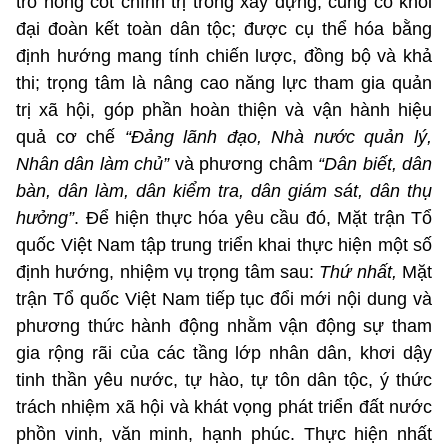
trò nòng cốt chính trị trong xây dựng, củng cố khối
đại đoàn kết toàn dân tộc; được cụ thể hóa bằng
định hướng mang tính chiến lược, đồng bộ và khả
thi; trọng tâm là nâng cao năng lực tham gia quản
trị xã hội, góp phần hoàn thiện và vận hành hiệu
quả cơ chế
“Đảng lãnh đạo, Nhà nước quản lý,
Nhân dân làm chủ”
và phương châm
“Dân biết, dân
bàn, dân làm, dân kiểm tra, dân giám sát, dân thụ
hưởng”
. Để hiện thực hóa yêu cầu đó, Mặt trận Tổ
quốc Việt Nam tập trung triển khai thực hiện một số
định hướng, nhiệm vụ trọng tâm sau:
Thứ nhất,
Mặt
trận Tổ quốc Việt Nam tiếp tục đổi mới nội dung và
phương thức hành động nhằm vận động sự tham
gia rộng rãi của các tầng lớp nhân dân, khơi dậy
tinh thần yêu nước, tự hào, tự tôn dân tộc, ý thức
trách nhiệm xã hội và khát vọng phát triển đất nước
phồn vinh, văn minh, hạnh phúc. Thực hiện nhất