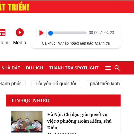
00:00
04:23
Play
o in
Media
Ca khúc:
Tự hào người làm báo Thanh tra
NHÀ ĐẤT
DU LỊCH
THANH TRA SPOTLIGHT
úc
Tôi yêu Tổ quốc tôi
phát triển kinh tế tư nhân
TIN ĐỌC NHIỀU
Hà Nội: Chỉ đạo giải quyết vụ
việc ở phường Hoàn Kiếm, Phú
Diễn