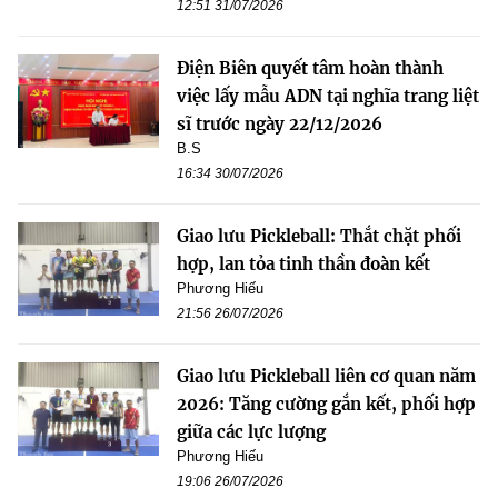
12:51 31/07/2026
Điện Biên quyết tâm hoàn thành
việc lấy mẫu ADN tại nghĩa trang liệt
sĩ trước ngày 22/12/2026
B.S
16:34 30/07/2026
Giao lưu Pickleball: Thắt chặt phối
hợp, lan tỏa tinh thần đoàn kết
Phương Hiếu
21:56 26/07/2026
Giao lưu Pickleball liên cơ quan năm
2026: Tăng cường gắn kết, phối hợp
giữa các lực lượng
Phương Hiếu
19:06 26/07/2026