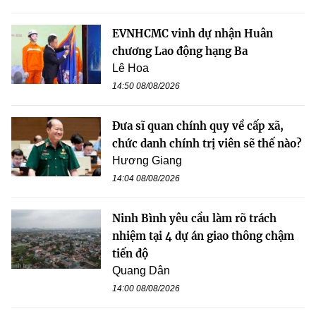
EVNHCMC vinh dự nhận Huân
chương Lao động hạng Ba
Lê Hoa
14:50 08/08/2026
Đưa sĩ quan chính quy về cấp xã,
chức danh chính trị viên sẽ thế nào?
Hương Giang
14:04 08/08/2026
Ninh Bình yêu cầu làm rõ trách
nhiệm tại 4 dự án giao thông chậm
tiến độ
Quang Dân
14:00 08/08/2026