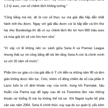
1,3 tỷ euro, con số chênh lệch không tưởng.”
“Công bằng mà nói, đó là con số thực sự mà giải đấu hấp dẫn nhất
hành tinh thu được. Ngay với giải đấu được coi là hấp dẫn và lớn thứ
hai như Bundesliga thì đã có sự chênh lệch lên tới hơn 900 triệu euro
và mùa giải tới sẽ còn lớn hơn nữa”.
“Vì vậy có lẽ không nên so sánh giữa Seria A và Premier League
nhưng thật sự nó công bằng để nói lên rằng Seria A còn là chính mình
so với 20 năm về trước”.
Phần lớn sự giàu có của giải đấu ở Ý chỉ diễn ra những năm 90 và đơn
giản không được liên tục. Cirio, nhóm cổ đông chiếm đa số của phần ở
Lazio luôn bị cố định khoản vay của mình, trong khi Parmalat, hậu
thuẫn của Parma sụp đổ ngay sau đó và Fiorentina lâm vào những
khoản nợ khổng lồ mà họ không thể trả nợ. Khi Napoli tuyên bố phá
sản vào năm 2004, Seria A chính thức suy sụp do sự quản lý yếu kém