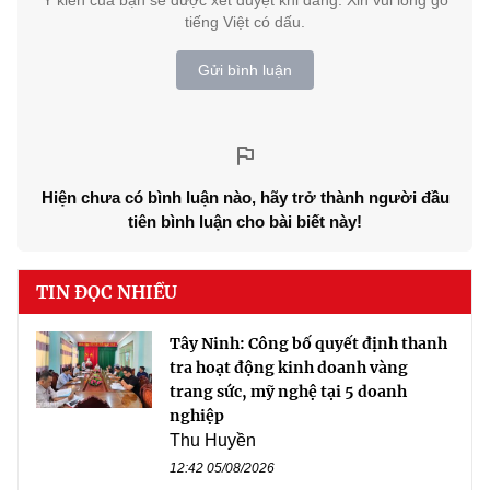
tiếng Việt có dấu.
Gửi bình luận
Hiện chưa có bình luận nào, hãy trở thành người đầu
tiên bình luận cho bài biết này!
TIN ĐỌC NHIỀU
Tây Ninh: Công bố quyết định thanh
tra hoạt động kinh doanh vàng
trang sức, mỹ nghệ tại 5 doanh
nghiệp
Thu Huyền
12:42 05/08/2026