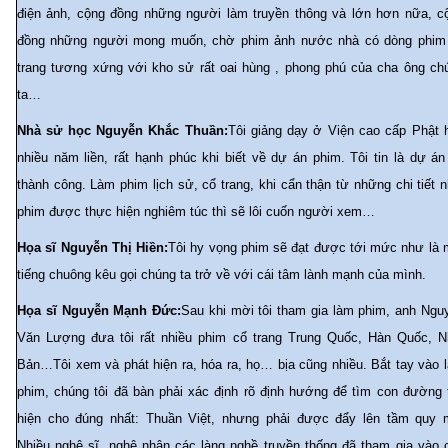
điện ảnh, cộng đồng những người làm truyền thông và lớn hơn nữa, c
đồng những người mong muốn, chờ phim ảnh nước nhà có dòng phim
trang tương xứng với kho sử rất oai hùng , phong phú của cha ông ch
ta…
Nhà sử học Nguyễn Khắc Thuần:
Tôi giảng dạy ở Viện cao cấp Phật 
nhiều năm liền, rất hạnh phúc khi biết về dự án phim. Tôi tin là dự án
thành công. Làm phim lịch sử, cổ trang, khi cẩn thận từ những chi tiết n
phim được thực hiện nghiêm túc thì sẽ lôi cuốn người xem…
Họa sĩ Nguyễn Thị Hiền:
Tôi hy vọng phim sẽ đạt được tới mức như là 
tiếng chuông kêu gọi chúng ta trở về với cái tâm lành mạnh của mình.
Họa sĩ Nguyễn Mạnh Đức:
Sau khi mời tôi tham gia làm phim, anh Ngu
Văn Lượng đưa tôi rất nhiều phim cổ trang Trung Quốc, Hàn Quốc, N
Bản…Tôi xem và phát hiện ra, hóa ra, họ… bịa cũng nhiều. Bắt tay vào 
phim, chúng tôi đã bàn phải xác định rõ định hướng để tìm con đường 
hiện cho đúng nhất: Thuần Việt, nhưng phải được đẩy lên tầm quy 
Nhiều nghệ sĩ, nghệ nhân các làng nghề truyền thống đã tham gia vào 