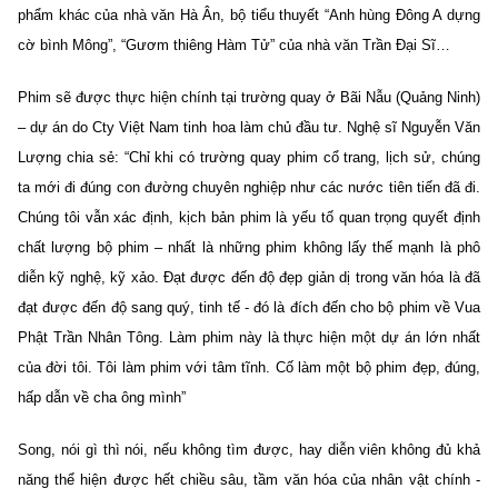
phẩm khác của nhà văn Hà Ân, bộ tiểu thuyết “Anh hùng Đông A dựng
cờ bình Mông”, “Gươm thiêng Hàm Tử” của nhà văn Trần Đại Sĩ…
Phim sẽ được thực hiện chính tại trường quay ở Bãi Nẫu (Quảng Ninh)
– dự án do Cty Việt Nam tinh hoa làm chủ đầu tư. Nghệ sĩ Nguyễn Văn
Lượng chia sẻ: “Chỉ khi có trường quay phim cổ trang, lịch sử, chúng
ta mới đi đúng con đường chuyên nghiệp như các nước tiên tiến đã đi.
Chúng tôi vẫn xác định, kịch bản phim là yếu tố quan trọng quyết định
chất lượng bộ phim – nhất là những phim không lấy thế mạnh là phô
diễn kỹ nghệ, kỹ xảo. Đạt được đến độ đẹp giản dị trong văn hóa là đã
đạt được đến độ sang quý, tinh tế - đó là đích đến cho bộ phim về Vua
Phật Trần Nhân Tông. Làm phim này là thực hiện một dự án lớn nhất
của đời tôi. Tôi làm phim với tâm tĩnh. Cố làm một bộ phim đẹp, đúng,
hấp dẫn về cha ông mình”
Song, nói gì thì nói, nếu không tìm được, hay diễn viên không đủ khả
năng thể hiện được hết chiều sâu, tầm văn hóa của nhân vật chính -