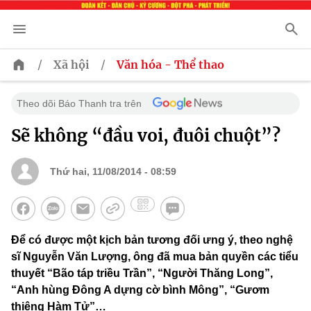
/
/
Xã hội
Văn hóa - Thể thao
Theo dõi Báo Thanh tra trên
Sẽ không “đầu voi, đuôi chuột”?
Thứ hai, 11/08/2014 - 08:59
Để có được một kịch bản tương đối ưng ý, theo nghệ
sĩ Nguyễn Văn Lượng, ông đã mua bản quyền các tiểu
thuyết “Bão táp triều Trần”, “Người Thăng Long”,
“Anh hùng Đông A dựng cờ bình Mông”, “Gươm
thiêng Hàm Tử”…