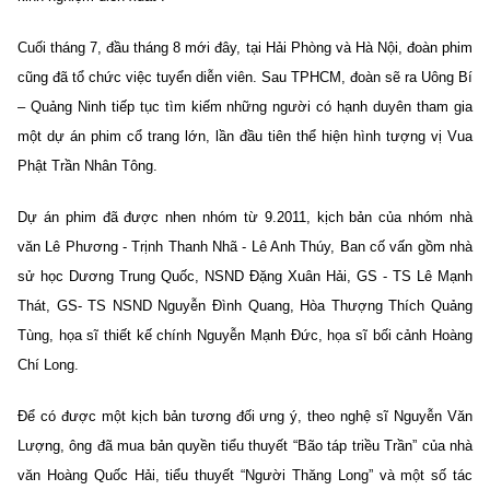
Cuối tháng 7, đầu tháng 8 mới đây, tại Hải Phòng và Hà Nội, đoàn phim
cũng đã tổ chức việc tuyển diễn viên. Sau TPHCM, đoàn sẽ ra Uông Bí
– Quảng Ninh tiếp tục tìm kiếm những người có hạnh duyên tham gia
một dự án phim cổ trang lớn, lần đầu tiên thể hiện hình tượng vị Vua
Phật Trần Nhân Tông.
Dự án phim đã được nhen nhóm từ 9.2011, kịch bản của nhóm nhà
văn Lê Phương - Trịnh Thanh Nhã - Lê Anh Thúy, Ban cố vấn gồm nhà
sử học Dương Trung Quốc, NSND Đặng Xuân Hải, GS - TS Lê Mạnh
Thát, GS- TS NSND Nguyễn Đình Quang, Hòa Thượng Thích Quảng
Tùng, họa sĩ thiết kế chính Nguyễn Mạnh Đức, họa sĩ bối cảnh Hoàng
Chí Long.
Để có được một kịch bản tương đối ưng ý, theo nghệ sĩ Nguyễn Văn
Lượng, ông đã mua bản quyền tiểu thuyết “Bão táp triều Trần” của nhà
văn Hoàng Quốc Hải, tiểu thuyết “Người Thăng Long” và một số tác