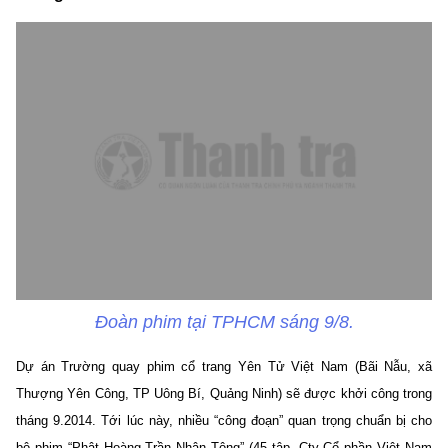
Đoàn phim tại TPHCM sáng 9/8.
Dự án Trường quay phim cổ trang Yên Tử Việt Nam (Bãi Nẫu, xã
Thượng Yên Công, TP Uông Bí, Quảng Ninh) sẽ được khởi công trong
tháng 9.2014. Tới lúc này, nhiều “công đoạn” quan trọng chuẩn bị cho
bộ phim “Phật Hoàng Trần Nhân Tông” (45 tập, Cty Cổ phần Việt Nam