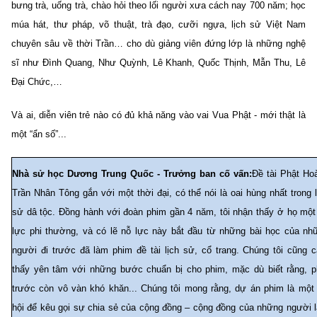
bưng trà, uống trà, chào hỏi theo lối người xưa cách nay 700 năm; học
múa hát, thư pháp, võ thuật, trà đạo, cưỡi ngựa, lịch sử Việt Nam
chuyên sâu về thời Trần… cho dù giảng viên đứng lớp là những nghệ
sĩ như Đình Quang, Như Quỳnh, Lê Khanh, Quốc Thịnh, Mẫn Thu, Lê
Đại Chức,…
Và ai, diễn viên trẻ nào có đủ khả năng vào vai Vua Phật - mới thật là
một “ẩn số”...
Nhà sử học Dương Trung Quốc - Trưởng ban cố vấn:
Đề tài Phật Ho
Trần Nhân Tông gắn với một thời đại, có thể nói là oai hùng nhất trong l
sử dâ tộc. Đồng hành với đoàn phim gần 4 năm, tôi nhận thấy ở họ một
lực phi thường, và có lẽ nỗ lực này bắt đầu từ những bài học của nh
người đi trước đã làm phim đề tài lịch sử, cổ trang. Chúng tôi cũng 
thấy yên tâm với những bước chuẩn bị cho phim, mặc dù biết rằng, p
trước còn vô vàn khó khăn... Chúng tôi mong rằng, dự án phim là một
hội để kêu gọi sự chia sẻ của cộng đồng – cộng đồng của những người 