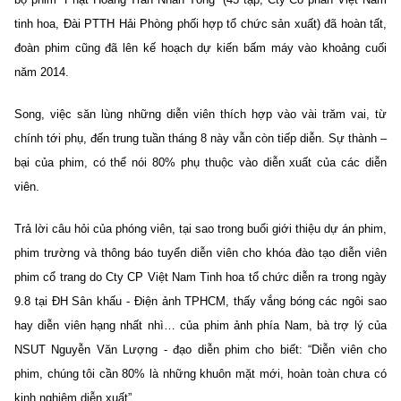
tinh hoa, Đài PTTH Hải Phòng phối hợp tổ chức sản xuất) đã hoàn tất,
đoàn phim cũng đã lên kế hoạch dự kiến bấm máy vào khoảng cuối
năm 2014.
Song, việc săn lùng những diễn viên thích hợp vào vài trăm vai, từ
chính tới phụ, đến trung tuần tháng 8 này vẫn còn tiếp diễn. Sự thành –
bại của phim, có thể nói 80% phụ thuộc vào diễn xuất của các diễn
viên.
Trả lời câu hỏi của phóng viên, tại sao trong buổi giới thiệu dự án phim,
phim trường và thông báo tuyển diễn viên cho khóa đào tạo diễn viên
phim cổ trang do Cty CP Việt Nam Tinh hoa tổ chức diễn ra trong ngày
9.8 tại ĐH Sân khấu - Điện ảnh TPHCM, thấy vắng bóng các ngôi sao
hay diễn viên hạng nhất nhì… của phim ảnh phía Nam, bà trợ lý của
NSUT Nguyễn Văn Lượng - đạo diễn phim cho biết: “Diễn viên cho
phim, chúng tôi cần 80% là những khuôn mặt mới, hoàn toàn chưa có
kinh nghiệm diễn xuất”.