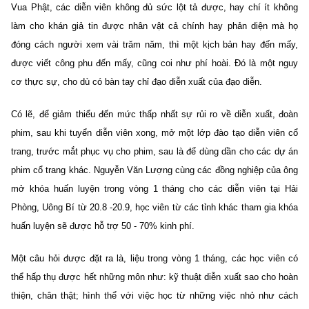
Vua Phật, các diễn viên không đủ sức lột tả được, hay chí ít không
làm cho khán giả tin được nhân vật cả chính hay phản diện mà họ
đóng cách người xem vài trăm năm, thì một kịch bản hay đến mấy,
được viết công phu đến mấy, cũng coi như phí hoài. Đó là một nguy
cơ thực sự, cho dù có bàn tay chỉ đạo diễn xuất của đạo diễn.
Có lẽ, để giảm thiểu đến mức thấp nhất sự rủi ro về diễn xuất, đoàn
phim, sau khi tuyển diễn viên xong, mở một lớp đào tạo diễn viên cổ
trang, trước mắt phục vụ cho phim, sau là để dùng dần cho các dự án
phim cổ trang khác. Nguyễn Văn Lượng cùng các đồng nghiệp của ông
mở khóa huấn luyện trong vòng 1 tháng cho các diễn viên tại Hải
Phòng, Uông Bí từ 20.8 -20.9, học viên từ các tỉnh khác tham gia khóa
huấn luyện sẽ được hỗ trợ 50 - 70% kinh phí.
Một câu hỏi được đặt ra là, liệu trong vòng 1 tháng, các học viên có
thể hấp thụ được hết những môn như: kỹ thuật diễn xuất sao cho hoàn
thiện, chân thật; hình thể với việc học từ những việc nhỏ như cách