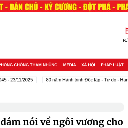
Bá
PHÒNG CHỐNG THAM NHŨNG
MEDIA
XÃ HỘI
PHÁP LUẬT
23/11/2025
80 năm Hành trình Độc lập - Tự do - Hạnh ph
dám nói về ngôi vương cho