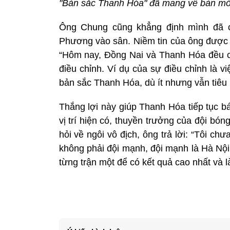
"Bản sắc Thanh Hóa" đã mang về bàn mở 
Ông Chung cũng khẳng định mình đã c
Phương vào sân. Niềm tin của ông được 
“Hôm nay, Đồng Nai và Thanh Hóa đều có
điều chỉnh. Ví dụ của sự điều chỉnh là 
bản sắc Thanh Hóa, dù ít nhưng vẫn tiêu 
Thắng lợi này giúp Thanh Hóa tiếp tục b
vị trí hiện có, thuyền trưởng của đội bó
hỏi về ngôi vô địch, ông trả lời: “Tôi ch
không phải đội mạnh, đội mạnh là Hà Nộ
từng trận một để có kết quả cao nhất và l