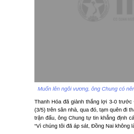
Muốn lên ngôi vương, ông Chung có nên
Thanh Hóa đã giành thắng lợi 3-0 trước
(3/5) trên sân nhà, qua đó, tạm quên đi t
trận đấu, ông Chung tự tin khẳng định c
“Vì chúng tôi đã áp sát, Đồng Nai không 