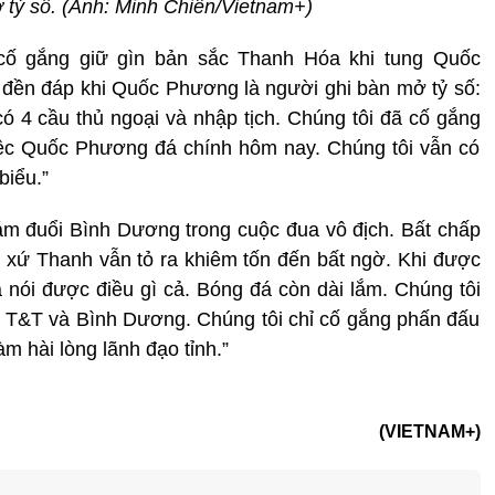
tỷ số. (Ảnh: Minh Chiến/Vietnam+)
ố gắng giữ gìn bản sắc Thanh Hóa khi tung Quốc
đền đáp khi Quốc Phương là người ghi bàn mở tỷ số:
 4 cầu thủ ngoại và nhập tịch. Chúng tôi đã cố gắng
việc Quốc Phương đá chính hôm nay. Chúng tôi vẫn có
biểu.”
ám đuổi Bình Dương trong cuộc đua vô địch. Bất chấp
ng xứ Thanh vẫn tỏ ra khiêm tốn đến bất ngờ. Khi được
ưa nói được điều gì cả. Bóng đá còn dài lắm. Chúng tôi
i T&T và Bình Dương. Chúng tôi chỉ cố gắng phấn đấu
àm hài lòng lãnh đạo tỉnh.”
(VIETNAM+)