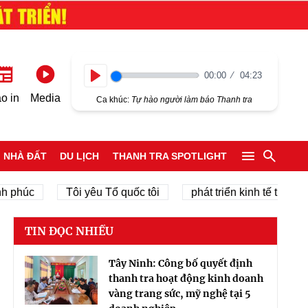
00:00
04:23
Play
o in
Media
Ca khúc:
Tự hào người làm báo Thanh tra
NHÀ ĐẤT
DU LỊCH
THANH TRA SPOTLIGHT
úc
Tôi yêu Tổ quốc tôi
phát triển kinh tế tư nhân
TIN ĐỌC NHIỀU
Tây Ninh: Công bố quyết định
thanh tra hoạt động kinh doanh
vàng trang sức, mỹ nghệ tại 5