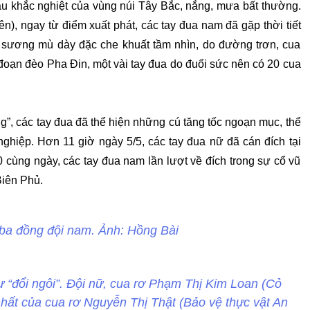
 hậu khắc nghiệt của vùng núi Tây Bắc, nắng, mưa bất thường.
n), ngay từ điểm xuất phát, các tay đua nam đã gặp thời tiết
n sương mù dày đặc che khuất tầm nhìn, do đường trơn, cua
 đoạn đèo Pha Đin, một vài tay đua do đuối sức nên có 20 cua
g”, các tay đua đã thể hiện những cú tăng tốc ngoạn mục, thể
nghiệp. Hơn 11 giờ ngày 5/5, các tay đua nữ đã cán đích tại
 cùng ngày, các tay đua nam lần lượt về đích trong sự cổ vũ
Biên Phủ.
, ba đồng đội nam. Ảnh: Hồng Bài
 “đổi ngôi”. Đội nữ, cua rơ Phạm Thị Kim Loan (Cỏ
hất của cua rơ Nguyễn Thị Thật (Bảo vệ thực vật An