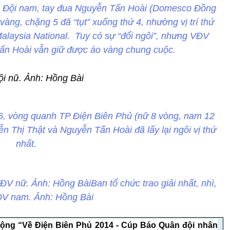
. Đội nam, tay đua Nguyễn Tấn Hoài (Domesco Đồng
vàng, chặng 5 đã “tụt” xuống thứ 4, nhường vị trí thứ
alaysia National. Tuy có sự “đổi ngôi”, nhưng VĐV
ấn Hoài vẫn giữ được áo vàng chung cuộc.
ội nữ
. Ảnh: Hồng Bài
 6, vòng quanh TP Điện Biên Phủ (nữ 8 vòng, nam 12
 Thị Thật và Nguyễn Tấn Hoài đã lấy lại ngôi vị thứ
nhất.
VĐV nữ. Ảnh: Hồng BàiBan tổ chức trao giải nhất, nhì,
ĐV nam. Ảnh: Hồng Bài
ộng “Về Điện Biên Phủ 2014 - Cúp Báo Quân đội nhân