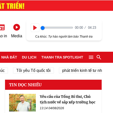
00:00
04:23
Play
o in
Media
Ca khúc:
Tự hào người làm báo Thanh tra
NHÀ ĐẤT
DU LỊCH
THANH TRA SPOTLIGHT
Tôi yêu Tổ quốc tôi
phát triển kinh tế tư nhân
TIN ĐỌC NHIỀU
Yêu cầu của Tổng Bí thư, Chủ
tịch nước về sắp xếp trường học
13:14 04/08/2026