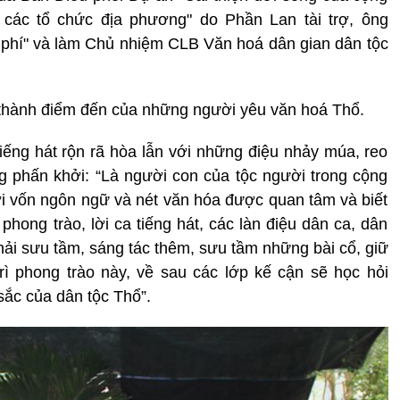
các tổ chức địa phương" do Phần Lan tài trợ, ông
phí" và làm Chủ nhiệm CLB Văn hoá dân gian dân tộc
ở thành điểm đến của những người yêu văn hoá Thổ.
 tiếng hát rộn rã hòa lẫn với những điệu nhảy múa, reo
 phấn khởi: “Là người con của tộc người trong cộng
ới vốn ngôn ngữ và nét văn hóa được quan tâm và biết
phong trào, lời ca tiếng hát, các làn điệu dân ca, dân
hải sưu tầm, sáng tác thêm, sưu tầm những bài cổ, giữ
rì phong trào này, về sau các lớp kế cận sẽ học hỏi
sắc của dân tộc Thổ”.