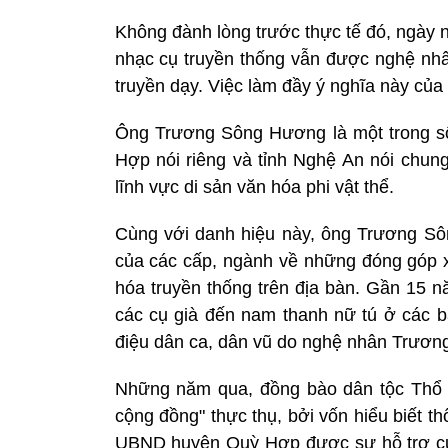
Không đành lòng trước thực tế đó, ngày 
nhạc cụ truyền thống vẫn được nghệ nh
truyền dạy. Việc làm đầy ý nghĩa này của
Ông Trương Sông Hương là một trong số
Hợp nói riêng và tỉnh Nghệ An nói chun
lĩnh vực di sản văn hóa phi vật thể.
Cùng với danh hiệu này, ông Trương Sô
của các cấp, ngành về những đóng góp xu
hóa truyền thống trên địa bàn. Gần 15 n
các cụ già đến nam thanh nữ tú ở các b
điệu dân ca, dân vũ do nghệ nhân Trươn
Những năm qua, đồng bào dân tộc Thổ
cộng đồng" thực thụ, bởi vốn hiểu biết t
UBND huyện Quỳ Hợp được sự hỗ trợ của