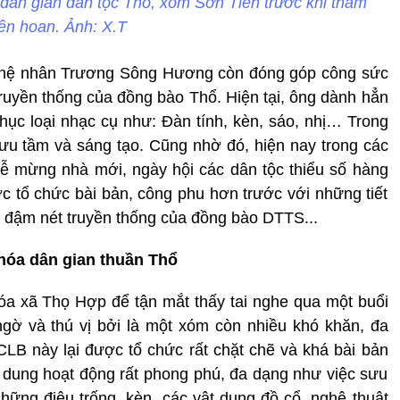
dân gian dân tộc Thổ, xóm Sơn Tiến trước khi tham
iên hoan. Ảnh: X.T
 nghệ nhân Trương Sông Hương còn đóng góp công sức
 truyền thống của đồng bào Thổ. Hiện tại, ông dành hẳn
hục loại nhạc cụ như: Đàn tính, kèn, sáo, nhị… Trong
sưu tầm và sáng tạo. Cũng nhờ đó, hiện nay trong các
, lễ mừng nhà mới, ngày hội các dân tộc thiểu số hàng
ợc tổ chức bài bản, công phu hơn trước với những tiết
 đậm nét truyền thống của đồng bào DTTS...
 hóa dân gian thuần Thổ
óa xã Thọ Hợp để tận mắt thấy tai nghe qua một buổi
ngờ và thú vị bởi là một xóm còn nhiều khó khăn, đa
LB này lại được tổ chức rất chặt chẽ và khá bài bản
dung hoạt động rất phong phú, đa dạng như việc sưu
những điệu trống, kèn, các vật dụng đồ cổ, nghệ thuật