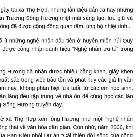
ngày tại xã Thọ Hợp, những làn điệu dân ca hay những
ân Trương Sông Hương miệt mài sáng tạo, lưu giữ và
 ông đã được cộng đồng quan tâm, ủng hộ nhiệt tình...
 ít những nghệ nhân đầu tiên ở huyện miền núi Quỳ
g được công nhận danh hiệu “Nghệ nhân ưu tú” trong
ng Hương đã nhận được nhiều bằng khen, giấy khen
ất sắc trong việc bảo tồn và phát huy các giá trị văn
ăm nay, không phân biệt lứa tuổi, từ các em học sinh,
ản làng đều tập trung về nhà ôn để cùng học các làn
g Sông Hương truyền dạy.
 ở xã Thọ Hợp xem ông Hương như một "nghệ nhân
hông thái về văn hóa dân gian. Còn nhớ, năm 2006, khi
 Ban Điều phối Dự án "Cải thiện đời sống của cộng