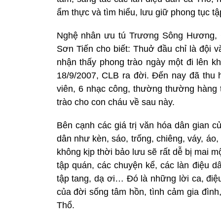
ẩm thực và tìm hiểu, lưu giữ phong tục 
Nghệ nhân ưu tú Trương Sông Hương, 
Sơn Tiến cho biết: Thuở đầu chỉ là đội v
nhận thấy phong trào ngày một đi lên k
18/9/2007, CLB ra đời. Đến nay đã thu h
viên, 6 nhạc công, thường thường hàng t
trào cho con cháu về sau này.
Bên cạnh các giá trị văn hóa dân gian c
dân như kèn, sáo, trống, chiêng, váy, áo, 
không kịp thời bảo lưu sẽ rất dễ bị mai mộ
tập quán, các chuyện kể, các làn điệu d
tập tang, dạ ơi… Đó là những lời ca, điệ
của đời sống tâm hồn, tình cảm gia đình
Thổ.