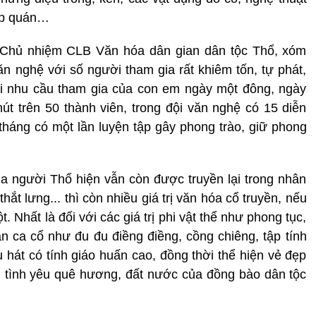
tập quán…
Chủ nhiệm CLB Văn hóa dân gian dân tộc Thổ, xóm
ăn nghệ với số người tham gia rất khiêm tốn, tự phát,
hi nhu cầu tham gia của con em ngày một đông, ngày
út trên 50 thành viên, trong đội văn nghệ có 15 diễn
háng có một lần luyện tập gây phong trào, giữ phong
ủa người Thổ hiện vẫn còn được truyền lại trong nhân
thắt lưng... thì còn nhiều giá trị văn hóa cổ truyền, nếu
t. Nhất là đối với các giá trị phi vật thể như phong tục,
ân ca cổ như đu đu điềng điềng, cồng chiêng, tập tính
u hát có tính giáo huấn cao, đồng thời thể hiện vẻ đẹp
, tình yêu quê hương, đất nước của đồng bào dân tộc