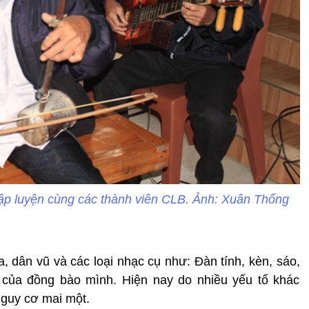
p luyện cùng các thành viên CLB. Ảnh: Xuân Thống
, dân vũ và các loại nhạc cụ như: Đàn tính, kèn, sáo,
g của đồng bào mình. Hiện nay do nhiều yếu tố khác
nguy cơ mai một.