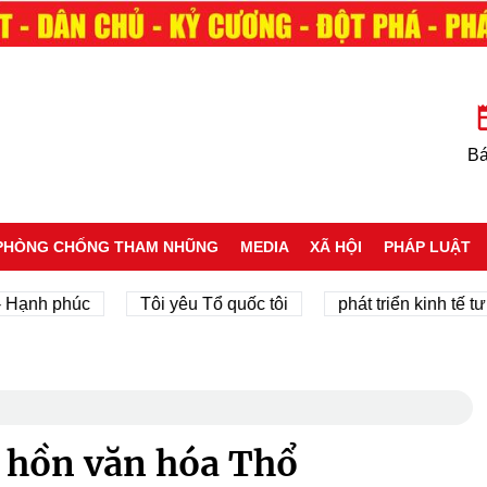
Bá
PHÒNG CHỐNG THAM NHŨNG
MEDIA
XÃ HỘI
PHÁP LUẬT
 phúc
Tôi yêu Tổ quốc tôi
phát triển kinh tế tư nhân
 hồn văn hóa Thổ