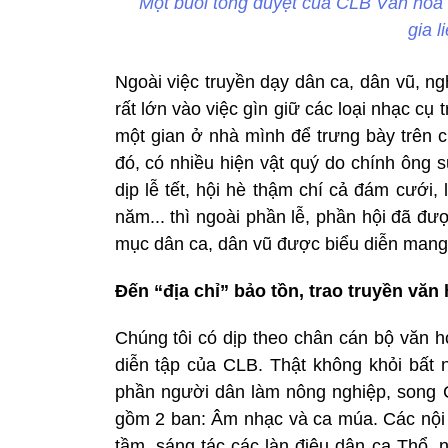
Một buổi tổng duyệt của CLB Văn hóa 
gia l
Ngoài việc truyền dạy dân ca, dân vũ,
rất lớn vào việc gìn giữ các loại nhạc cụ
một gian ở nhà mình để trưng bày trên c
đó, có nhiều hiện vật quý do chính ông 
dịp lễ tết, hội hè thậm chí cả đám cưới
năm... thì ngoài phần lễ, phần hội đã đư
mục dân ca, dân vũ được biểu diễn mang
Đến “địa chỉ” bảo tồn, trao truyền văn
Chúng tôi có dịp theo chân cán bộ văn h
diễn tập của CLB. Thật không khỏi bất 
phần người dân làm nông nghiệp, song C
gồm 2 ban: Âm nhạc và ca múa. Các nội 
tầm, sáng tác các làn điệu dân ca Thổ, 