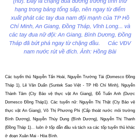
(nữ). Đây là chặng đua đường trường tính thứ
hạng trong bảng tổng sắp, nên ngay từ điểm
xuất phát các tay đua nam đội mạnh của TP Hồ
Chí Minh, An Giang, Đồng Tháp, Vĩnh Long... và
các tay đua nữ đội: An Giang, Bình Dương, Đồng
Tháp đã bứt phá ngay từ chặng đầu. Các VĐV
nam nước rút về đích. Ảnh: Hồng Bài
Các tuyển thủ Nguyễn Tấn Hoài, Nguyễn Trường Tài (Domesco Đồng
Tháp 1), Lê Văn Duẩn (Suntek Sao Việt - TP Hồ Chí Minh), Nguyễn
Thành Tâm (Cty Bảo vệ thực vật An Giang), Đỗ Tuấn Anh (Dược
Domesco Đồng Tháp1). Các tuyển nữ: Nguyễn Thị Thật (Cty Bảo vệ
thực vật An Giang), Võ Thị Phương Phi (Cấp thoát nước môi trường
Bình Dương), Nguyễn Thùy Dung (Bình Dương), Nguyễn Thị Thanh
(Đồng Tháp 1)... luôn ở tốp dẫn đầu và tách xa các tốp tuyển thủ khác
ở đoạn Xuân Mai - Hòa Bình.