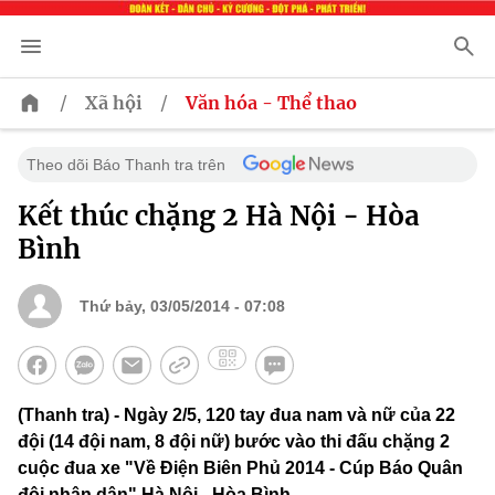
/
/
Xã hội
Văn hóa - Thể thao
Theo dõi Báo Thanh tra trên
Kết thúc chặng 2 Hà Nội - Hòa
Bình
Thứ bảy, 03/05/2014 - 07:08
(Thanh tra) - Ngày 2/5, 120 tay đua nam và nữ của 22
đội (14 đội nam, 8 đội nữ) bước vào thi đấu chặng 2
cuộc đua xe "Về Điện Biên Phủ 2014 - Cúp Báo Quân
đội nhân dân" Hà Nội - Hòa Bình.