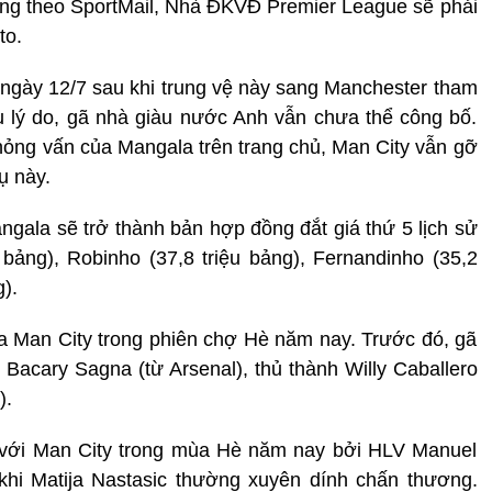
ưng theo SportMail, Nhà ĐKVĐ Premier League sẽ phải
to.
ngày 12/7 sau khi trung vệ này sang Manchester tham
iều lý do, gã nhà giàu nước Anh vẫn chưa thể công bố.
phỏng vấn của Mangala trên trang chủ, Man City vẫn gỡ
ụ này.
ngala sẽ trở thành bản hợp đồng đắt giá thứ 5 lịch sử
 bảng), Robinho (37,8 triệu bảng), Fernandinho (35,2
).
ủa Man City trong phiên chợ Hè năm nay. Trước đó, gã
Bacary Sagna (từ Arsenal), thủ thành Willy Caballero
).
t với Man City trong mùa Hè năm nay bởi HLV Manuel
ủ khi Matija Nastasic thường xuyên dính chấn thương.