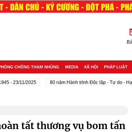
Bá
PHÒNG CHỐNG THAM NHŨNG
MEDIA
XÃ HỘI
PHÁP LUẬT
 23/11/2025
80 năm Hành trình Độc lập - Tự do - Hạnh ph
oàn tất thương vụ bom tấn