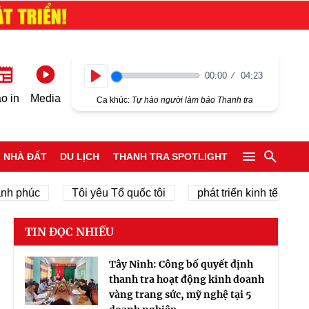
00:00
04:23
Play
o in
Media
Ca khúc:
Tự hào người làm báo Thanh tra
NHÀ ĐẤT
DU LỊCH
THANH TRA SPOTLIGHT
úc
Tôi yêu Tổ quốc tôi
phát triển kinh tế tư nhân
TIN ĐỌC NHIỀU
Tây Ninh: Công bố quyết định
thanh tra hoạt động kinh doanh
vàng trang sức, mỹ nghệ tại 5