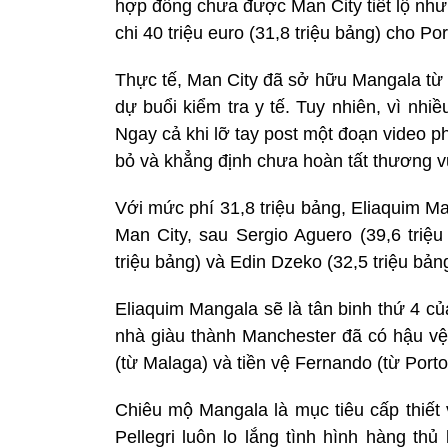
hợp đồng chưa được Man City tiết lộ nh
chi 40 triệu euro (31,8 triệu bảng) cho Por
Thực tế, Man City đã sở hữu Mangala từ 
dự buổi kiểm tra y tế. Tuy nhiên, vì nh
Ngay cả khi lỡ tay post một đoạn video 
bỏ và khẳng định chưa hoàn tất thương v
Với mức phí 31,8 triệu bảng, Eliaquim Ma
Man City, sau Sergio Aguero (39,6 triệu
triệu bảng) và Edin Dzeko (32,5 triệu bảng
Eliaquim Mangala sẽ là tân binh thứ 4 c
nhà giàu thành Manchester đã có hậu vệ 
(từ Malaga) và tiền vệ Fernando (từ Porto
Chiêu mộ Mangala là mục tiêu cấp thiế
Pellegri luôn lo lắng tình hình hàng th