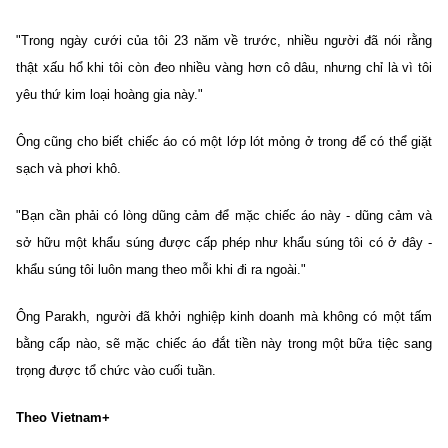
"Trong ngày cưới của tôi 23 năm về trước, nhiều người đã nói rằng
thật xấu hổ khi tôi còn đeo nhiều vàng hơn cô dâu, nhưng chỉ là vì tôi
yêu thứ kim loại hoàng gia này."
Ông cũng cho biết chiếc áo có một lớp lót mỏng ở trong để có thể giặt
sạch và phơi khô.
"Bạn cần phải có lòng dũng cảm để mặc chiếc áo này - dũng cảm và
sở hữu một khẩu súng được cấp phép như khẩu súng tôi có ở đây -
khẩu súng tôi luôn mang theo mỗi khi đi ra ngoài."
Ông Parakh, người đã khởi nghiệp kinh doanh mà không có một tấm
bằng cấp nào, sẽ mặc chiếc áo đắt tiền này trong một bữa tiệc sang
trọng được tổ chức vào cuối tuần.
Theo Vietnam+