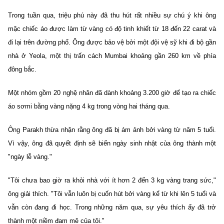
Trong tuần qua, triệu phú này đã thu hút rất nhiều sự chú ý khi ông
mặc chiếc áo được làm từ vàng có độ tinh khiết từ 18 đến 22 carat và
đi lại trên đường phố. Ông được bảo vệ bởi một đội vệ sỹ khi đi bộ gần
nhà ở Yeola, một thị trấn cách Mumbai khoảng gần 260 km về phía
đông bắc.
Một nhóm gồm 20 nghệ nhân đã dành khoảng 3.200 giờ để tạo ra chiếc
áo sơmi bằng vàng nặng 4 kg trong vòng hai tháng qua.
Ông Parakh thừa nhận rằng ông đã bị ám ảnh bởi vàng từ năm 5 tuổi.
Vì vậy, ông đã quyết định sẽ biến ngày sinh nhật của ông thành một
"ngày lễ vàng."
"Tôi chưa bao giờ ra khỏi nhà với ít hơn 2 đến 3 kg vàng trang sức,"
ông giải thích. "Tôi vẫn luôn bị cuốn hút bởi vàng kể từ khi lên 5 tuổi và
vẫn còn đang đi học. Trong những năm qua, sự yêu thích ấy đã trở
thành một niềm đam mê của tôi."