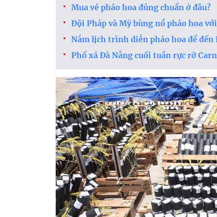
Mua vé pháo hoa đúng chuẩn ở đâu?
Đội Pháp và Mỹ bùng nổ pháo hoa với 
Nắm lịch trình diễn pháo hoa để đến
Phố xá Đà Nẵng cuối tuần rực rỡ Carn