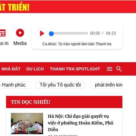
00:00
04:23
Play
o in
Media
Ca khúc:
Tự hào người làm báo Thanh tra
NHÀ ĐẤT
DU LỊCH
THANH TRA SPOTLIGHT
 phúc
Tôi yêu Tổ quốc tôi
phát triển kinh tế tư nhân
TIN ĐỌC NHIỀU
Hà Nội: Chỉ đạo giải quyết vụ
việc ở phường Hoàn Kiếm, Phú
Diễn