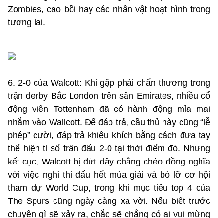
Zombies, cao bồi hay các nhân vật hoạt hình trong
tương lai.
6. 2-0 của Walcott: Khi gặp phải chấn thương trong
trận derby Bắc London trên sân Emirates, nhiều cổ
động viên Tottenham đã có hành động mỉa mai
nhắm vào Wallcott. Để đáp trả, cầu thủ này cũng “lễ
phép” cười, đáp trả khiêu khích bằng cách đưa tay
thể hiện tỉ số trân đấu 2-0 tại thời điểm đó. Nhưng
kết cục, Walcott bị đứt dây chằng chéo đồng nghĩa
với việc nghỉ thi đấu hết mùa giải và bỏ lỡ cơ hội
tham dự World Cup, trong khi mục tiêu top 4 của
The Spurs cũng ngày càng xa vời. Nếu biết trước
chuyện gì sẽ xảy ra, chắc sẽ chẳng có ai vui mừng