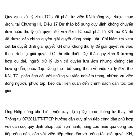
Quy định xử lý đơn TC xuất phát từ việc KN không đạt được mục
đích, tại Chương III, Điều 17 Dự thảo bổ sung quy định không chuyển
đơn hoặc thụ lý giải quyết đối với đơn TC xuất phát từ KN mà KN đó
đã được cấp chính quyền giải quyết đúng pháp luật. Chỉ kiểm tra xem
xét lại quyết định giải quyết KN chứ không thụ lý để giải quyết vụ việc
theo trình tự giải quyết TC khi cần thiết. Dự thảo quy định 6 trường
hợp cụ thể, người xử lý đơn có quyền lưu đơn nhưng không cần
hướng dẫn, phúc đáp. Đồng thời, bổ sung thêm về việc xử lý đơn thư
KN, TC, phản ánh đối với những vụ việc nghiêm trọng, những vụ việc
đông người, phức tạp, kéo dài, liên quan đến chính sách dân tộc tôn
giáo.
Ông Điệp cũng cho biết, việc xây dựng Dự thảo Thông tư thay thế
Thông tư 07/2011/TT-TTCP hướng dẫn quy trình tiếp công dân phù hợp
với căn cứ, quy định pháp luật hiện hành, nâng cao hiệu quả công tác
tiếp công dân, gắn với việc tiếp công dân với công tác giải quyết KN,