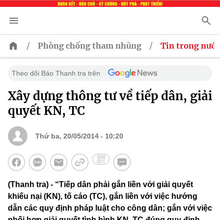
/
/
Phòng chống tham nhũng
Tin trong nước
Theo dõi Báo Thanh tra trên
Xây dựng thông tư về tiếp dân, giải
quyết KN, TC
Thứ ba, 20/05/2014 - 10:20
(Thanh tra) - “Tiếp dân phải gắn liền với giải quyết
khiếu nại (KN), tố cáo (TC), gắn liền với việc hướng
dẫn các quy định pháp luật cho công dân; gắn với việc
phối hợp giải quyết tình hình KN, TC đúng quy định