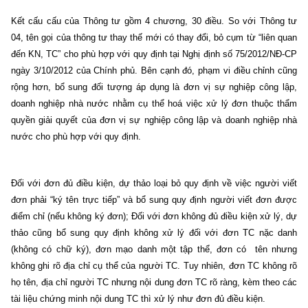
Kết cấu cấu của Thông tư gồm 4 chương, 30 điều. So với Thông tư
04, tên gọi của thông tư thay thế mới có thay đổi, bỏ cụm từ “liên quan
đến KN, TC” cho phù hợp với quy định tại Nghị định số 75/2012/NĐ-CP
ngày 3/10/2012 của Chính phủ. Bên cạnh đó, phạm vi điều chỉnh cũng
rộng hơn, bổ sung đối tượng áp dụng là đơn vị sự nghiệp công lập,
doanh nghiệp nhà nước nhằm cụ thể hoá việc xử lý đơn thuộc thẩm
quyền giải quyết của đơn vị sự nghiệp công lập và doanh nghiệp nhà
nước cho phù hợp với quy định.
Đối với đơn đủ điều kiện, dự thảo loại bỏ quy định về việc người viết
đơn phải “ký tên trực tiếp” và bổ sung quy định người viết đơn được
điểm chỉ (nếu không ký đơn); Đối với đơn không đủ điều kiện xử lý, dự
thảo cũng bổ sung quy định không xử lý đối với đơn TC nặc danh
(không có chữ ký), đơn mạo danh một tập thể, đơn có tên nhưng
không ghi rõ địa chỉ cụ thể của người TC. Tuy nhiên, đơn TC không rõ
họ tên, địa chỉ người TC nhưng nội dung đơn TC rõ ràng, kèm theo các
tài liệu chứng minh nội dung TC thì xử lý như đơn đủ điều kiện.