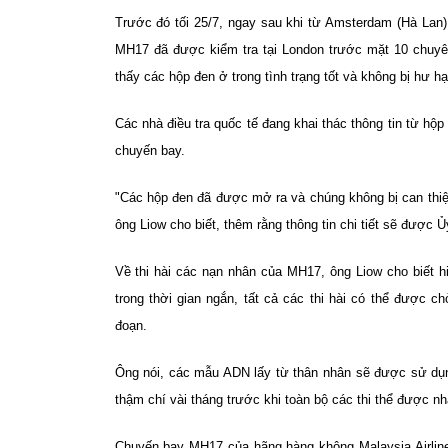
Trước đó tối 25/7, ngay sau khi từ Amsterdam (Hà Lan
MH17 đã được kiểm tra tại London trước mặt 10 chuyên
thấy các hộp đen ở trong tình trạng tốt và không bị hư hạ
Các nhà điều tra quốc tế đang khai thác thông tin từ hộ
chuyến bay.
"Các hộp đen đã được mở ra và chúng không bị can thiệp.
ông Liow cho biết, thêm rằng thông tin chi tiết sẽ được Ủ
Về thi hài các nạn nhân của MH17, ông Liow cho biết h
trong thời gian ngắn, tất cả các thi hài có thể được 
đoạn.
Ông nói, các mẫu ADN lấy từ thân nhân sẽ được sử dụn
thậm chí vài tháng trước khi toàn bộ các thi thể được n
Chuyến bay MH17 của hãng hàng không Malaysia Airlines