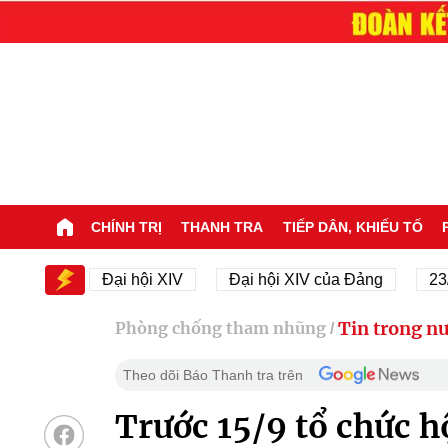
CHÍNH TRỊ
THANH TRA
TIẾP DÂN, KHIẾU TỐ
IV
Đại hội XIV
Đại hội XIV của Đảng
23/11/19
Tin trong n
Phòng chống tham nhũng
/
Theo dõi Báo Thanh tra trên
Trước 15/9 tổ chức h