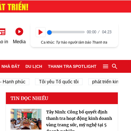
00:00
04:23
Play
o in
Media
Ca khúc:
Tự hào người làm báo Thanh tra
NHÀ ĐẤT
DU LỊCH
THANH TRA SPOTLIGHT
h phúc
Tôi yêu Tổ quốc tôi
phát triển kinh tế tư nhân
TIN ĐỌC NHIỀU
Tây Ninh: Công bố quyết định
thanh tra hoạt động kinh doanh
vàng trang sức, mỹ nghệ tại 5