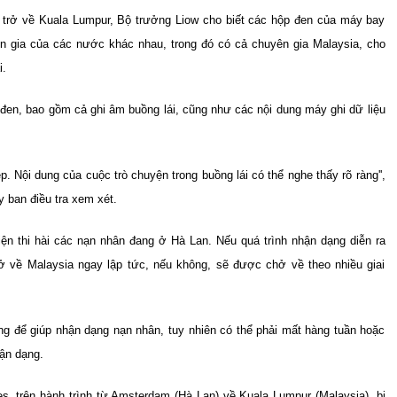
) trở về Kuala Lumpur, Bộ trưởng Liow cho biết các hộp đen của máy bay
 gia của các nước khác nhau, trong đó có cả chuyên gia Malaysia, cho
i.
p đen, bao gồm cả ghi âm buồng lái, cũng như các nội dung máy ghi dữ liệu
 Nội dung của cuộc trò chuyện trong buồng lái có thể nghe thấy rõ ràng'',
y ban điều tra xem xét.
iện thi hài các nạn nhân đang ở Hà Lan. Nếu quá trình nhận dạng diễn ra
chở về Malaysia ngay lập tức, nếu không, sẽ được chở về theo nhiều giai
g để giúp nhận dạng nạn nhân, tuy nhiên có thể phải mất hàng tuần hoặc
hận dạng.
, trên hành trình từ Amsterdam (Hà Lan) về Kuala Lumpur (Malaysia), bị