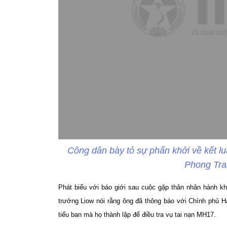
Công dân bày tỏ sự phấn khởi về kết lu
Phong Tra
Phát biểu với báo giới sau cuộc gặp thân nhân hành k
trưởng Liow nói rằng ông đã thông báo với Chính phủ H
tiểu ban mà họ thành lập để điều tra vụ tai nạn MH17.