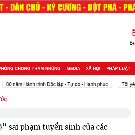
Bá
PHÒNG CHỐNG THAM NHŨNG
MEDIA
XÃ HỘI
PHÁP LUẬT
 năm Hành trình Độc lập - Tự do - Hạnh phúc
Tôi yêu Tổ 
ước
” sai phạm tuyển sinh của các