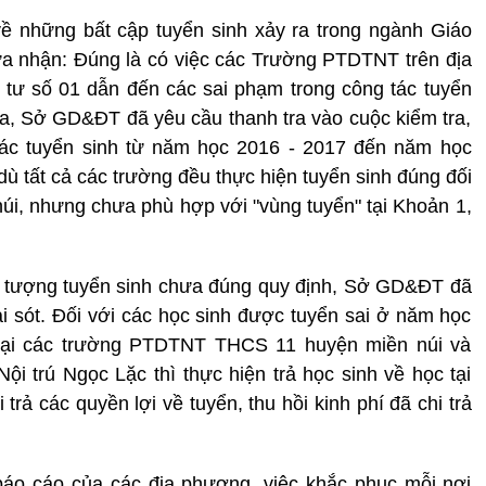
về những bất cập tuyển sinh xảy ra trong ngành Giáo
 nhận: Đúng là có việc các Trường PTDTNT trên địa
 tư số 01 dẫn đến các sai phạm trong công tác tuyển
a, Sở GD&ĐT đã yêu cầu thanh tra vào cuộc kiểm tra,
tác tuyển sinh từ năm học 2016 - 2017 đến năm học
ù tất cả các trường đều thực hiện tuyển sinh đúng đối
úi, nhưng chưa phù hợp với "vùng tuyển" tại Khoản 1,
đối tượng tuyển sinh chưa đúng quy định, Sở GD&ĐT đã
i sót. Đối với các học sinh được tuyển sai ở năm học
tại các trường PTDTNT THCS 11 huyện miền núi và
 trú Ngọc Lặc thì thực hiện trả học sinh về học tại
trả các quyền lợi về tuyển, thu hồi kinh phí đã chi trả
báo cáo của các địa phương, việc khắc phục mỗi nơi