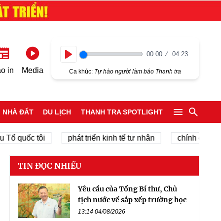
00:00
04:23
Play
o in
Media
Ca khúc:
Tự hào người làm báo Thanh tra
NHÀ ĐẤT
DU LỊCH
THANH TRA SPOTLIGHT
quốc tôi
phát triển kinh tế tư nhân
chính quyền địa
TIN ĐỌC NHIỀU
Yêu cầu của Tổng Bí thư, Chủ
tịch nước về sắp xếp trường học
13:14 04/08/2026