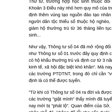
Thứ tư, trường hợp học sinh thuộc đối
Khoản 3 Điều này nhỏ hơn quy mô của tr
định thêm vùng tạo nguồn đào tạo nhân 
người dân tộc thiểu số thuộc hộ nghèo
giám hộ thường trú từ 36 tháng liên tục
sinh...
Như vậy, Thông tư số 04 đã mở rộng đối
như Thông tư số 01 trước đây quy định ch
có hộ khẩu thường trú và định cư từ 3 nă
kinh tế, xã hội đặc biệt khó khăn". Mà n
các trường PTDTNT, trong đó chỉ cần "v
định là có thể được tuyển.
"Từ khi có Thông tư số 04 ra đời và đượ
các trường "giật mình" thấy mình đã tuyể
nay mới bị "phát lộ". Quan điểm của Sở, 