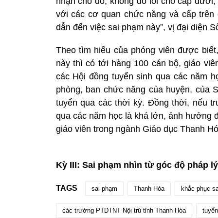
nhận chỗ đó, không đổ lỗi cho cấp dưới, 
với các cơ quan chức năng và cấp trên
dẫn đến việc sai phạm này”, vị đại diện
Theo tìm hiểu của phóng viên được biết,
này thì có tới hàng 100 cán bộ, giáo v
các Hội đồng tuyển sinh qua các năm họ
phòng, ban chức năng của huyện, của Sở
tuyển qua các thời kỳ. Đồng thời, nếu tru
qua các năm học là khá lớn, ảnh hưởng đ
giáo viên trong ngành Giáo dục Thanh Hó
Kỳ III: Sai phạm nhìn từ góc độ pháp lý
TAGS
sai phạm
Thanh Hóa
khắc phục s
các trường PTDTNT Nội trú tỉnh Thanh Hóa
tuyển