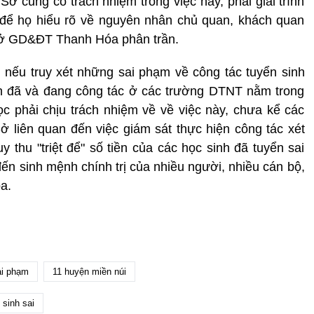
Sở cũng có trách nhiệm trong việc này, phải giải trình
 để họ hiểu rõ về nguyên nhân chủ quan, khách quan
 Sở GD&ĐT Thanh Hóa phân trần.
 nếu truy xét những sai phạm về công tác tuyển sinh
iên đã và đang công tác ở các trường DTNT nằm trong
c phải chịu trách nhiệm về về việc này, chưa kể các
 liên quan đến việc giám sát thực hiện công tác xét
y thu "triệt để" số tiền của các học sinh đã tuyển sai
ến sinh mệnh chính trị của nhiều người, nhiều cán bộ,
a.
ai phạm
11 huyện miền núi
 sinh sai