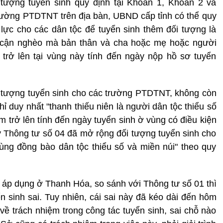
 tượng tuyển sinh quy định tại Khoản 1, Khoản 2 và
ường PTDTNT trên địa bàn, UBND cấp tỉnh có thể quy
lực cho các dân tộc để tuyển sinh thêm đối tượng là
, cận nghèo mà bản thân và cha hoặc mẹ hoặc người
 trở lên tại vùng này tính đến ngày nộp hồ sơ tuyển
 tượng tuyển sinh cho các trường PTDTNT, không còn
ỉ duy nhất "thanh thiếu niên là người dân tộc thiểu số
m trở lên tính đến ngày tuyển sinh ờ vùng có điều kiện
ay Thông tư số 04 đã mở rộng đối tượng tuyển sinh cho
ùng đồng bào dân tộc thiểu số và miền núi" theo quy
c áp dụng ở Thanh Hóa, so sánh với Thông tư số 01 thì
n sinh sai. Tuy nhiên, cái sai này đã kéo dài đến hôm
về trách nhiệm trong công tác tuyển sinh, sai chỗ nào