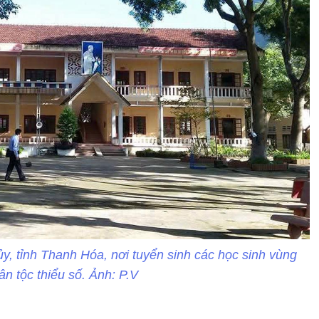
tỉnh Thanh Hóa, nơi tuyển sinh các học sinh vùng
n tộc thiểu số. Ảnh: P.V