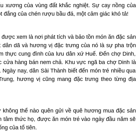
hấu xương của vùng đất khắc nghiệt. Sự cay nồng của
ọt đắng của chén rượu bầu đá, một cảm giác khó tả!
được xem là nơi phát tích và bảo tồn món ăn đặc sản
 dân dã và hương vị đặc trưng của nó là sự pha trộn
 ẩm thực cung đình của lưu dân xứ Huế. Đến chợ Dinh,
ác cửa hàng bán nem chả. Khu vực ngã ba chợ Dinh là
y. Ngày nay, dân Sài Thành biết đến món tré nhiều qua
rung, hương vị cũng mang đặc trưng theo từng địa
ứ không thể nào quên gửi về quê hương mua đặc sản
hẳm tâm thức họ, được ăn món tré vào ngày đầu năm sẽ
ng của tổ tiên.