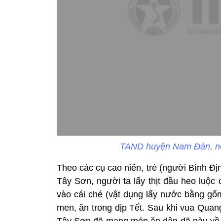
TAND huyện Nam Đàn, nơ
Theo các cụ cao niên, tré (người Bình Địn
Tây Sơn, người ta lấy thịt đầu heo luộc
vào cái ché (vật dụng lấy nước bằng gố
men, ăn trong dịp Tết. Sau khi vua Quan
Tây Sơn đã mang món ăn dân dã này về 