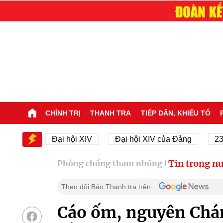
CHÍNH TRỊ
THANH TRA
TIẾP DÂN, KHIẾU TỐ
XIV
Đại hội XIV
Đại hội XIV của Đảng
23/11/1
Tin trong n
Phòng chống tham nhũng
/
Theo dõi Báo Thanh tra trên
Cáo ốm, nguyên Chán