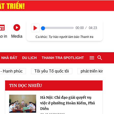
00:00
04:23
Play
o in
Media
Ca khúc:
Tự hào người làm báo Thanh tra
NHÀ ĐẤT
DU LỊCH
THANH TRA SPOTLIGHT
nh phúc
Tôi yêu Tổ quốc tôi
phát triển kinh tế tư nhâ
TIN ĐỌC NHIỀU
Hà Nội: Chỉ đạo giải quyết vụ
việc ở phường Hoàn Kiếm, Phú
Diễn