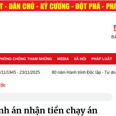
Bá
PHÒNG CHỐNG THAM NHŨNG
MEDIA
XÃ HỘI
PHÁP LUẬT
945 - 23/11/2025
80 năm Hành trình Độc lập - Tự do - Hạ
ước
h án nhận tiền chạy án