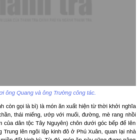
i ông Quang và ông Trường công tác.
h còn gọi là bì) là món ăn xuất hiện từ thời khởi nghĩa
 chần, thái miếng, ướp với muối, đường, mè rang nhồi
m của dân tộc Tây Nguyên) chôn dưới góc bếp để lên
g Trung lên ngôi lập kinh đô ở Phú Xuân, quan lại nhà
miền đất kinh kỳ. Từ đó, món ăn này cũng được nâng