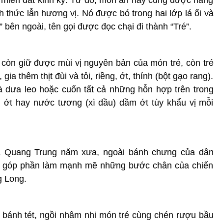
 thức lẫn hương vị. Nó được bó trong hai lớp lá ổi và
bên ngoài, tên gọi được đọc chại đi thành “Tré”.
 còn giữ được mùi vị nguyên bản của món tré, còn tré
ia thêm thịt đùi và tỏi, riềng, ớt, thính (bột gạo rang).
 dưa leo hoặc cuốn tất cả những hỗn hợp trên trong
 ớt hay nước tương (xì dầu) dầm ớt tùy khẩu vị mỗi
a Quang Trung năm xưa, ngoài bánh chưng của dân
đã góp phần làm mạnh mẽ những bước chân của chiến
g Long.
ồi bánh tét, ngồi nhâm nhi món tré cùng chén rượu bầu