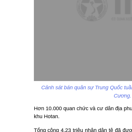
Cảnh sát bán quân sự Trung Quốc tuần 
Cương.
Hơn 10.000 quan chức và cư dân địa phươ
khu Hotan.
Tổng cộng 4,23 triệu nhân dân tệ đã đư