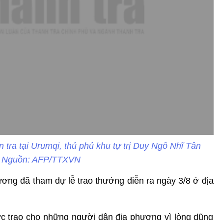
tra tại Urumqi, thủ phủ khu tự trị Duy Ngô Nhĩ Tân
 Nguồn: AFP/TTXVN
ng đã tham dự lễ trao thưởng diễn ra ngày 3/8 ở địa
ợc trao cho những người dân địa phương vì lòng dũng