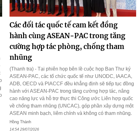
Các đối tác quốc tế cam kết đồng
hành cùng ASEAN-PAC trong tăng
cường hợp tác phòng, chống tham
nhũng
m
-
(Thanh tra) - Tại phiên họp bên lề cuộc họp Ban Thư ký
c
ASEAN-PAC, các tổ chức quốc tế như UNODC, IAACA,
o
ADB, OECD và PIACCF đều khẳng định sẽ tiếp tục đồng
g
hành với ASEAN-PAC trong tăng cường hợp tác, nâng
o
cao năng lực và hỗ trợ thực thi Công ước Liên hợp quốc
về chống tham nhũng (UNCAC), góp phần xây dựng một
ASEAN minh bạch, liêm chính và không có tham nhũng.
Hồng Thành
14:54 29/07/2026