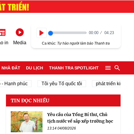
00:00
04:23
Play
o in
Media
Ca khúc:
Tự hào người làm báo Thanh tra
NHÀ ĐẤT
DU LỊCH
THANH TRA SPOTLIGHT
h phúc
Tôi yêu Tổ quốc tôi
phát triển kinh tế tư nhâ
TIN ĐỌC NHIỀU
Yêu cầu của Tổng Bí thư, Chủ
tịch nước về sắp xếp trường học
13:14 04/08/2026