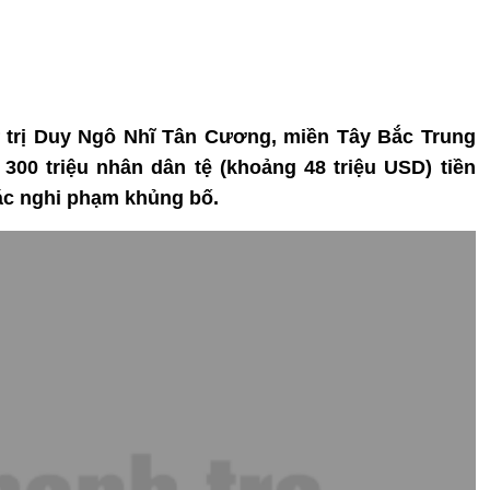
ự trị Duy Ngô Nhĩ Tân Cương, miền Tây Bắc Trung
00 triệu nhân dân tệ (khoảng 48 triệu USD) tiền
ác nghi phạm khủng bố.