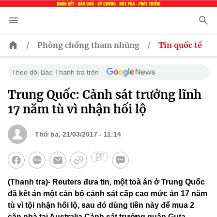
/
/
Phòng chống tham nhũng
Tin quốc tế
Theo dõi Báo Thanh tra trên
Trung Quốc: Cảnh sát trưởng lĩnh
17 năm tù vì nhận hối lộ
Thứ ba, 21/03/2017 - 11:14
(Thanh tra)- Reuters đưa tin, một toà án ở Trung Quốc
đã kết án một cán bộ cảnh sát cấp cao mức án 17 năm
tù vì tội nhận hối lộ, sau đó dùng tiền này để mua 2
căn nhà tại Australia.Cảnh sát trưởng quận Guta,