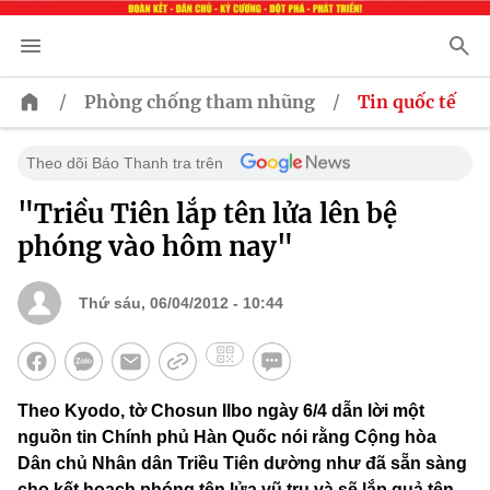
/
/
Phòng chống tham nhũng
Tin quốc tế
Theo dõi Báo Thanh tra trên
"Triều Tiên lắp tên lửa lên bệ
phóng vào hôm nay"
Thứ sáu, 06/04/2012 - 10:44
Theo Kyodo, tờ Chosun Ilbo ngày 6/4 dẫn lời một
nguồn tin Chính phủ Hàn Quốc nói rằng Cộng hòa
Dân chủ Nhân dân Triều Tiên dường như đã sẵn sàng
cho kết hoạch phóng tên lửa vũ trụ và sẽ lắp quả tên