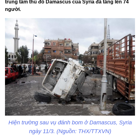
trung tâm thủ đô Damascus của Syria đã tăng lên 74
người.
Hiện trường sau vụ đánh bom ở Damascus, Syria
ngày 11/3. (Nguồn: THX/TTXVN)