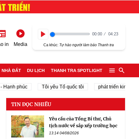
00:00
04:23
Play
o in
Media
Ca khúc:
Tự hào người làm báo Thanh tra
NHÀ ĐẤT
DU LỊCH
THANH TRA SPOTLIGHT
h phúc
Tôi yêu Tổ quốc tôi
phát triển kinh tế tư nhân
TIN ĐỌC NHIỀU
Yêu cầu của Tổng Bí thư, Chủ
tịch nước về sắp xếp trường học
13:14 04/08/2026