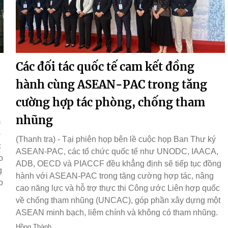
Các đối tác quốc tế cam kết đồng
hành cùng ASEAN-PAC trong tăng
cường hợp tác phòng, chống tham
nhũng
m
-
(Thanh tra) - Tại phiên họp bên lề cuộc họp Ban Thư ký
c
ASEAN-PAC, các tổ chức quốc tế như UNODC, IAACA,
o
ADB, OECD và PIACCF đều khẳng định sẽ tiếp tục đồng
g
hành với ASEAN-PAC trong tăng cường hợp tác, nâng
o
cao năng lực và hỗ trợ thực thi Công ước Liên hợp quốc
về chống tham nhũng (UNCAC), góp phần xây dựng một
ASEAN minh bạch, liêm chính và không có tham nhũng.
Hồng Thành