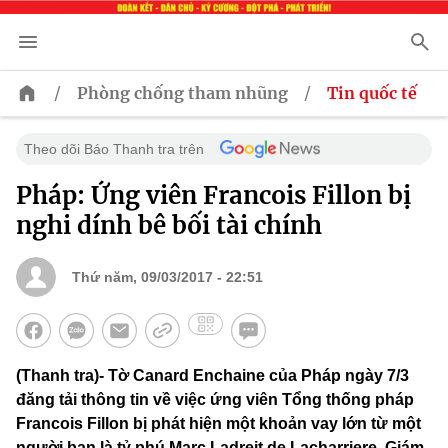
/
/
Phòng chống tham nhũng
Tin quốc tế
Theo dõi Báo Thanh tra trên
Pháp: Ứng viên Francois Fillon bị
nghi dính bê bối tài chính
Thứ năm, 09/03/2017 - 22:51
(Thanh tra)- Tờ Canard Enchaine của Pháp ngày 7/3
đăng tải thông tin về việc ứng viên Tổng thống pháp
Francois Fillon bị phát hiện một khoản vay lớn từ một
người bạn là tỷ phú Marc Ladreit de Lacharriere, Giám