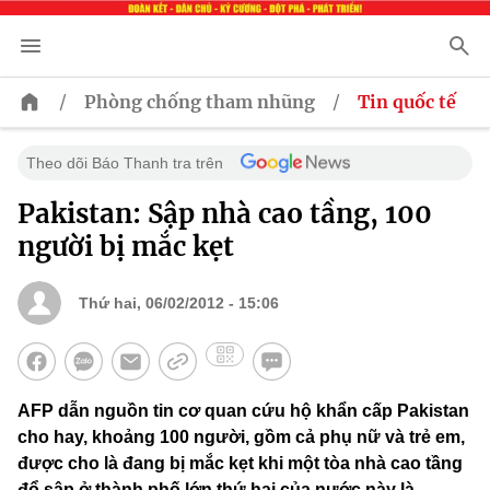
/
/
Phòng chống tham nhũng
Tin quốc tế
Theo dõi Báo Thanh tra trên
Pakistan: Sập nhà cao tầng, 100
người bị mắc kẹt
Thứ hai, 06/02/2012 - 15:06
AFP dẫn nguồn tin cơ quan cứu hộ khẩn cấp Pakistan
cho hay, khoảng 100 người, gồm cả phụ nữ và trẻ em,
được cho là đang bị mắc kẹt khi một tòa nhà cao tầng
đổ sập ở thành phố lớn thứ hai của nước này là