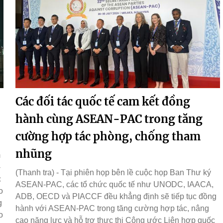
Các đối tác quốc tế cam kết đồng
hành cùng ASEAN-PAC trong tăng
cường hợp tác phòng, chống tham
nhũng
m
-
(Thanh tra) - Tại phiên họp bên lề cuộc họp Ban Thư ký
c
ASEAN-PAC, các tổ chức quốc tế như UNODC, IAACA,
o
ADB, OECD và PIACCF đều khẳng định sẽ tiếp tục đồng
g
hành với ASEAN-PAC trong tăng cường hợp tác, nâng
o
cao năng lực và hỗ trợ thực thi Công ước Liên hợp quốc