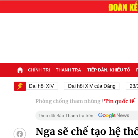
CHÍNH TRỊ
THANH TRA
TIẾP DÂN, KHIẾU TỐ
V
Đại hội XIV
Đại hội XIV của Đảng
23/11/194
Tin quốc tế
Phòng chống tham nhũng
/
Theo dõi Báo Thanh tra trên
Nga sẽ chế tạo hệ th