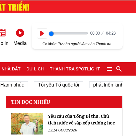
00:00
04:23
Play
o in
Media
Ca khúc:
Tự hào người làm báo Thanh tra
NHÀ ĐẤT
DU LỊCH
THANH TRA SPOTLIGHT
 phúc
Tôi yêu Tổ quốc tôi
phát triển kinh tế tư nhân
TIN ĐỌC NHIỀU
Yêu cầu của Tổng Bí thư, Chủ
tịch nước về sắp xếp trường học
13:14 04/08/2026