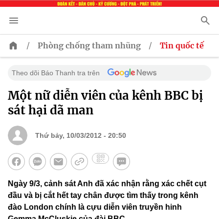
/
/
Phòng chống tham nhũng
Tin quốc tế
Theo dõi Báo Thanh tra trên
Một nữ diễn viên của kênh BBC bị
sát hại dã man
Thứ bảy, 10/03/2012 - 20:50
Ngày 9/3, cảnh sát Anh đã xác nhận rằng xác chết cụt
đầu và bị cắt hết tay chân được tìm thấy trong kênh
đào London chính là cựu diễn viên truyền hinh
Gemma McCluskie của đài BBC.