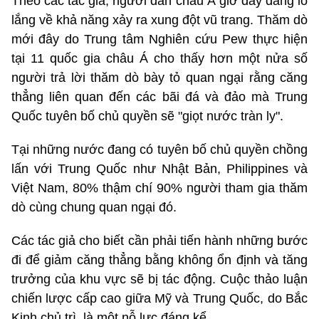
Theo các tác giả, người dân châu Á giờ đây đang lo
lắng về khả năng xảy ra xung đột vũ trang. Thăm dò
mới đây do Trung tâm Nghiên cứu Pew thực hiện
tại 11 quốc gia châu Á cho thấy hơn một nửa số
người trả lời thăm dò bày tỏ quan ngại rằng căng
thẳng liên quan đến các bãi đá và đảo mà Trung
Quốc tuyên bố chủ quyền sẽ "giọt nước tràn ly".
Tại những nước đang có tuyên bố chủ quyền chồng
lấn với Trung Quốc như Nhật Bản, Philippines và
Việt Nam, 80% thậm chí 90% người tham gia thăm
dò cùng chung quan ngại đó.
Các tác giả cho biết cần phải tiến hành những bước
đi để giảm căng thẳng bằng không ổn định và tăng
trưởng của khu vực sẽ bị tác động. Cuộc thảo luận
chiến lược cấp cao giữa Mỹ và Trung Quốc, do Bắc
Kinh chủ trì, là một nỗ lực đáng kể.