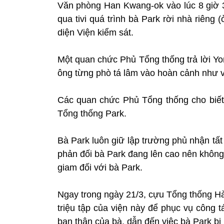
Văn phòng Han Kwang-ok vào lúc 8 giờ 3
qua tivi quá trình bà Park rời nhà riên
diện Viện kiểm sát.
Một quan chức Phủ Tổng thống trả lời Yon
ông từng phò tá lâm vào hoàn cảnh như vậ
Các quan chức Phủ Tổng thống cho biết h
Tổng thống Park.
Bà Park luôn giữ lập trường phủ nhận tấ
phản đối bà Park đang lên cao nên không 
giam đối với bà Park.
Ngay trong ngày 21/3, cựu Tổng thống Hà
triệu tập của viện này để phục vụ công 
bạn thân của bà, dẫn đến việc bà Park bị 