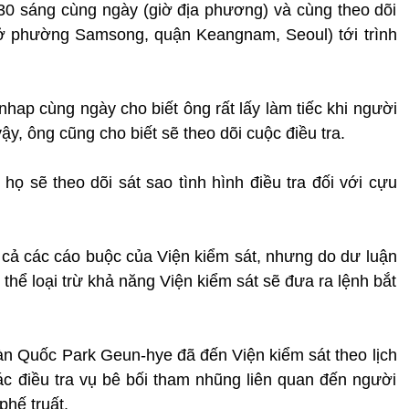
0 sáng cùng ngày (giờ địa phương) và cùng theo dõi
g (ở phường Samsong, quận Keangnam, Seoul) tới trình
hap cùng ngày cho biết ông rất lấy làm tiếc khi người
y, ông cũng cho biết sẽ theo dõi cuộc điều tra.
ọ sẽ theo dõi sát sao tình hình điều tra đối với cựu
t cả các cáo buộc của Viện kiểm sát, nhưng do dư luận
thể loại trừ khả năng Viện kiểm sát sẽ đưa ra lệnh bắt
n Quốc Park Geun-hye đã đến Viện kiểm sát theo lịch
tác điều tra vụ bê bối tham nhũng liên quan đến người
phế truất.