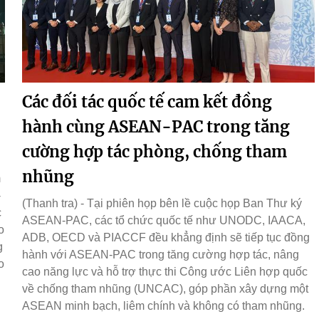
Các đối tác quốc tế cam kết đồng
hành cùng ASEAN-PAC trong tăng
cường hợp tác phòng, chống tham
nhũng
m
-
(Thanh tra) - Tại phiên họp bên lề cuộc họp Ban Thư ký
c
ASEAN-PAC, các tổ chức quốc tế như UNODC, IAACA,
o
ADB, OECD và PIACCF đều khẳng định sẽ tiếp tục đồng
g
hành với ASEAN-PAC trong tăng cường hợp tác, nâng
o
cao năng lực và hỗ trợ thực thi Công ước Liên hợp quốc
về chống tham nhũng (UNCAC), góp phần xây dựng một
ASEAN minh bạch, liêm chính và không có tham nhũng.