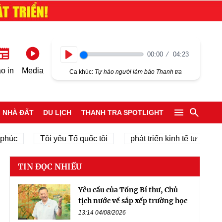
00:00
04:23
Play
o in
Media
Ca khúc:
Tự hào người làm báo Thanh tra
NHÀ ĐẤT
DU LỊCH
THANH TRA SPOTLIGHT
Tôi yêu Tổ quốc tôi
phát triển kinh tế tư nhân
c
TIN ĐỌC NHIỀU
Yêu cầu của Tổng Bí thư, Chủ
tịch nước về sắp xếp trường học
13:14 04/08/2026