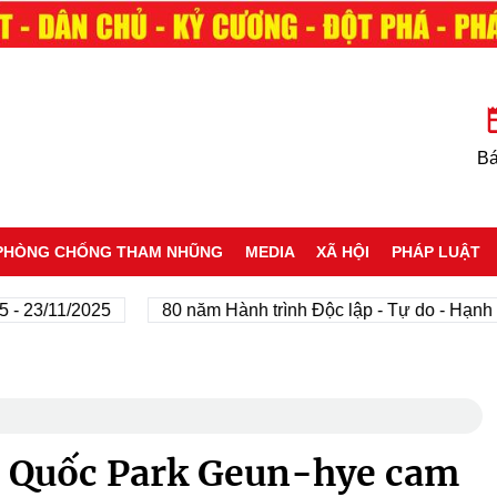
Bá
PHÒNG CHỐNG THAM NHŨNG
MEDIA
XÃ HỘI
PHÁP LUẬT
11/2025
80 năm Hành trình Độc lập - Tự do - Hạnh phúc
 Quốc Park Geun-hye cam