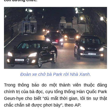
Đoàn xe chở bà Park rời Nhà Xanh.
Trong thông báo do một thành viên thuộc đảng
chính trị của bà đọc, cựu tổng thống Hàn Quốc Park
Geun-hye cho biết "dù mất thời gian, tôi tin sự thật
chắc chắn sẽ được phơi bày", theo AP.