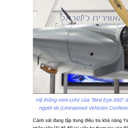
Hệ thống mini-UAV của "Bird Eye-650" đư
người lái (Unmanned Vehicles Confere
Cảnh sát đang tập trung điều tra khả năng Ya