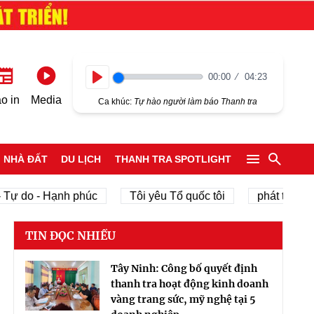
00:00
04:23
Play
o in
Media
Ca khúc:
Tự hào người làm báo Thanh tra
NHÀ ĐẤT
DU LỊCH
THANH TRA SPOTLIGHT
o - Hạnh phúc
Tôi yêu Tổ quốc tôi
phát triển kinh tế 
TIN ĐỌC NHIỀU
Tây Ninh: Công bố quyết định
thanh tra hoạt động kinh doanh
vàng trang sức, mỹ nghệ tại 5