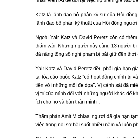
nhân viên IAI để đổi lại việc họ tham gia vào đ
Katz là lãnh đạo bộ phận kỹ sư của Hội đồng 
lãnh đạo bộ phận kỹ thuật của Hội đồng người 
Ngoài Yair Katz và David Peretz còn có thêm
thẩm vấn. Những người này cùng 13 người bị b
đã nâng tổng số nghi phạm bị bắt giữ đến thời 
Yair Katz và David Peretz đều phải gia hạn g
tại tòa cáo buộc Katz “có hoạt động chính trị 
tiền với những mối đe dọa". Vị cảnh sát đã mi
vị trí của mình đối với những người khác để khi
ích cho họ và bản thân mình".
Thẩm phán Amit Michlas, người đã gia hạn tạm
việc trong nỗi sợ hãi suốt nhiều năm và luôn ph