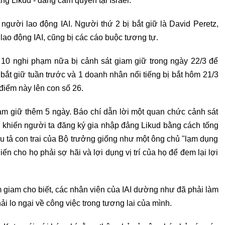
ảng Likud - đảng cầm quyền tại Israel.
người lao động IAI. Người thứ 2 bị bắt giữ là David Peretz,
lao động IAI, cũng bị các cáo buộc tương tự.
 10 nghi phạm nữa bị cảnh sát giam giữ trong ngày 22/3 để
ắt giữ tuần trước và 1 doanh nhân nổi tiếng bị bắt hôm 21/3
điểm này lên con số 26.
iam giữ thêm 5 ngày. Báo chí dẫn lời một quan chức cảnh sát
và khiến người ta đăng ký gia nhập đảng Likud bằng cách tống
êu tả con trai của Bộ trưởng giống như một ông chủ "lạm dụng
ến cho họ phải sợ hãi và lợi dụng vị trí của họ để đem lại lợi
 giam cho biết, các nhân viên của IAI dường như đã phải làm
ải lo ngại về công việc trong tương lai của mình.