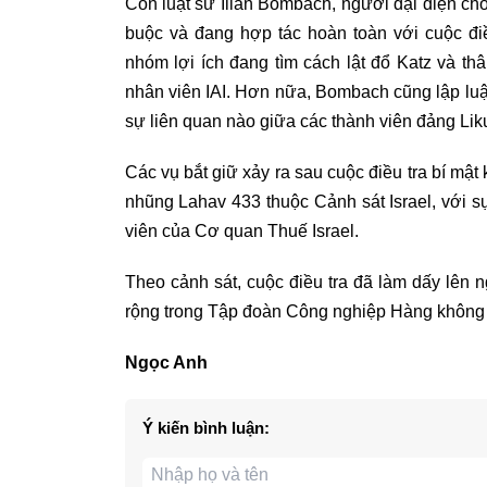
Còn luật sư Illan Bombach, người đại diện cho
buộc và đang hợp tác hoàn toàn với cuộc đi
nhóm lợi ích đang tìm cách lật đổ Katz và t
nhân viên IAI. Hơn nữa, Bombach cũng lập lu
sự liên quan nào giữa các thành viên đảng Liku
Các vụ bắt giữ xảy ra sau cuộc điều tra bí m
nhũng Lahav 433 thuộc Cảnh sát Israel, với 
viên của Cơ quan Thuế Israel.
Theo cảnh sát, cuộc điều tra đã làm dấy lên 
rộng trong Tập đoàn Công nghiệp Hàng không I
Ngọc Anh
Ý kiến bình luận: