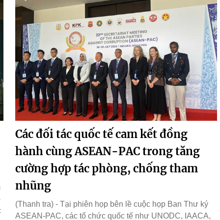
Các đối tác quốc tế cam kết đồng
hành cùng ASEAN-PAC trong tăng
cường hợp tác phòng, chống tham
nhũng
m
-
(Thanh tra) - Tại phiên họp bên lề cuộc họp Ban Thư ký
c
ASEAN-PAC, các tổ chức quốc tế như UNODC, IAACA,