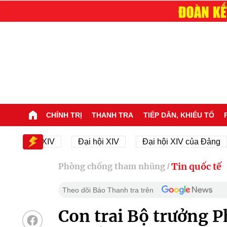
CHÍNH TRỊ
THANH TRA
TIẾP DÂN, KHIẾU TỐ
 hội XIV
Đại hội XIV
Đại hội XIV của Đảng
23
Tin quốc tế
Phòng chống tham nhũng
/
Theo dõi Báo Thanh tra trên
Con trai Bộ trưởng Ph