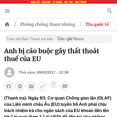
/
/
Phòng chống tham nhũng
Tin quốc tế
Theo dõi Báo Thanh tra trên
Anh bị cáo buộc gây thất thoát
thuế của EU
Thứ năm, 09/03/2017 - 22:58
(Thanh tra)- Ngày 8/3, Cơ quan Chống gian lận (OLAF)
của Liên minh châu Âu (EU) tuyên bố Anh phải chịu
trách nhiệm trả cho ngân sách của EU khoản tiền lên
tới 2 tỷ euro (hơn 2,1 tỷ USD) để đền bù cho những