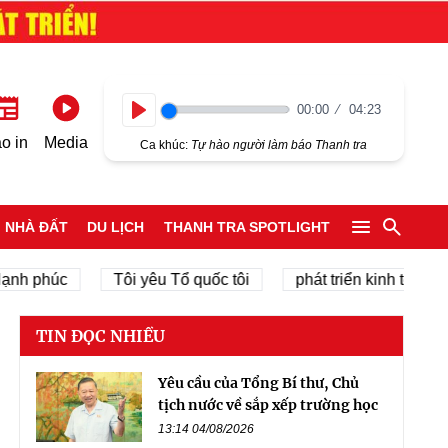
00:00
04:23
Play
o in
Media
Ca khúc:
Tự hào người làm báo Thanh tra
NHÀ ĐẤT
DU LỊCH
THANH TRA SPOTLIGHT
húc
Tôi yêu Tổ quốc tôi
phát triển kinh tế tư nhân
TIN ĐỌC NHIỀU
Yêu cầu của Tổng Bí thư, Chủ
tịch nước về sắp xếp trường học
13:14 04/08/2026