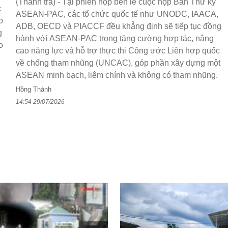
(Thanh tra) - Tại phiên họp bên lề cuộc họp Ban Thư ký
c
ASEAN-PAC, các tổ chức quốc tế như UNODC, IAACA,
o
ADB, OECD và PIACCF đều khẳng định sẽ tiếp tục đồng
g
hành với ASEAN-PAC trong tăng cường hợp tác, nâng
o
cao năng lực và hỗ trợ thực thi Công ước Liên hợp quốc
về chống tham nhũng (UNCAC), góp phần xây dựng một
ASEAN minh bạch, liêm chính và không có tham nhũng.
Hồng Thành
14:54 29/07/2026