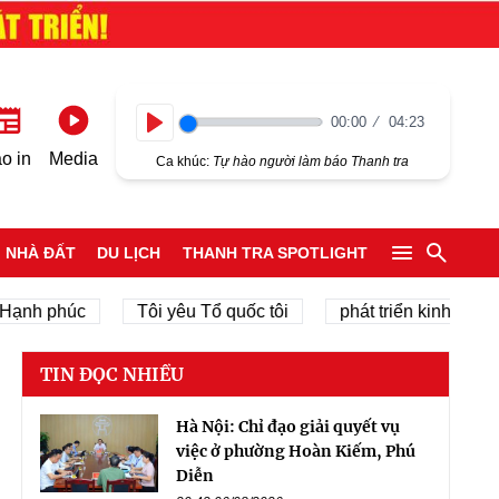
00:00
04:23
Play
o in
Media
Ca khúc:
Tự hào người làm báo Thanh tra
NHÀ ĐẤT
DU LỊCH
THANH TRA SPOTLIGHT
 phúc
Tôi yêu Tổ quốc tôi
phát triển kinh tế tư nhân
TIN ĐỌC NHIỀU
Hà Nội: Chỉ đạo giải quyết vụ
việc ở phường Hoàn Kiếm, Phú
Diễn