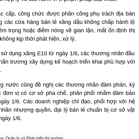
ác cấp, công chức được phân công phụ trách địa bàn
ạng các cửa hàng bán lẻ xăng dầu không chấp hành lộ
iêm trọng hoặc điểm nóng về gian lận, mất ổn định thị
hông kịp thời phát hiện, xử lý.
i, sử dụng xăng E10 từ ngày 1/6, các thương nhân đầu
hẩn trương xây dựng kế hoạch triển khai phù hợp với
.
rong nước cũng đề nghị các thương nhân đàm phán, ký
c đơn vị có cơ sở pha chế, phân phối nhằm đảm bảo
gày 1/6. Các doanh nghiệp chỉ đạo, phối hợp với hệ
nhân nhượng quyền, đại lý bán lẻ chuẩn bị cơ sở vật
ngày 1/6.
ục Quản lý và Phát triển thị trường