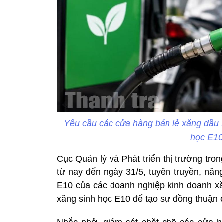
Yêu cầu các cửa hàng bán lẻ xăng dầu 
học E10
Cục Quản lý và Phát triển thị trường tr
từ nay đến ngày 31/5, tuyên truyền, nân
E10 của các doanh nghiệp kinh doanh xăn
xăng sinh học E10 để tạo sự đồng thuận c
Nhắc nhở, giám sát chặt chẽ các cửa h