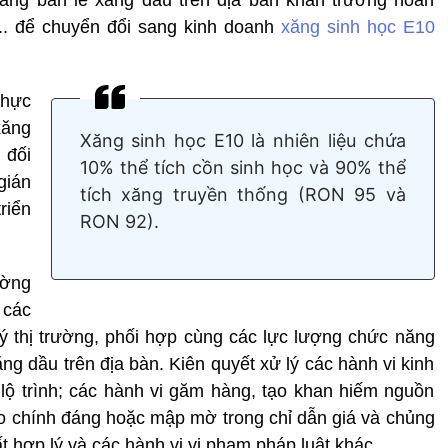
... để chuyển đổi sang kinh doanh
xăng sinh học E10
thực
xăng
Xăng sinh học E10 là nhiên liệu chứa
 đối
10% thể tích cồn sinh học và 90% thể
gián
tích xăng truyền thống (RON 95 và
riển
RON 92).
ường
 các
lý thị trường, phối hợp cùng các lực lượng chức năng
ng dầu trên địa bàn. Kiên quyết xử lý các hành vi kinh
lộ trình; các hành vi găm hàng, tạo khan hiếm nguồn
o chính đáng hoặc mập mờ trong chỉ dẫn giá và chủng
ất hợp lý và các hành vi vi phạm pháp luật khác.