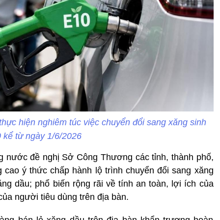
thực hiện nghiêm túc việc chuyển đổi sang xăng sinh
 kể từ ngày 1/6/2026
ong nước đề nghị Sở Công Thương các tỉnh, thành phố,
g cao ý thức chấp hành lộ trình chuyển đổi sang xăng
g dầu; phổ biến rộng rãi về tính an toàn, lợi ích của
ủa người tiêu dùng trên địa bàn.
àng bán lẻ xăng dầu trên địa bàn khẩn trương hoàn