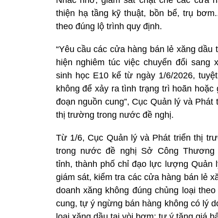
thiện hạ tầng kỹ thuật, bồn bể, trụ bơm
theo đúng lộ trình quy định.
“Yêu cầu các cửa hàng bán lẻ xăng dầu 
hiện nghiêm túc việc chuyển đổi sang 
sinh học E10 kể từ ngày 1/6/2026, tuyệt
không để xảy ra tình trạng trì hoãn hoặc 
đoạn nguồn cung”, Cục Quản lý và Phát t
thị trường trong nước đề nghị.
Từ 1/6, Cục Quản lý và Phát triển thị tr
trong nước đề nghị Sở Công Thương
tỉnh, thành phố chỉ đạo lực lượng Quản 
giám sát, kiểm tra các cửa hàng bán lẻ xă
doanh xăng không đúng chủng loại theo 
cung, tự ý ngừng bán hàng không có lý d
loại xăng dầu tại vòi bơm; tự ý tăng giá b