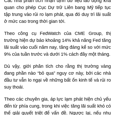
Các nhà phân tích nhận định dữ liệu lao động khả
quan cho phép Cục Dự trữ Liên bang Mỹ tiếp tục
tập trung vào rủi ro lạm phát, qua đó duy trì lãi suất
ở mức cao trong thời gian tới.
Theo công cụ FedWatch của CME Group, thị
trường hiện dự báo khoảng 14% khả năng Fed tăng
lãi suất vào cuối năm nay, tăng đáng kể so với mức
9% của tuần trước và dưới 1% cách đây một tháng.
Dù vậy, giới phân tích cho rằng thị trường vàng
đang phần nào “bỏ qua” nguy cơ này, bởi các nhà
đầu tư vẫn lo ngại về những bất ổn kinh tế và rủi ro
suy thoái.
Theo các chuyên gia, áp lực lạm phát hiện chủ yếu
đến từ phía cung, trong khi việc tăng lãi suất khó có
thể giải quyết triệt để vấn đề. Ngược lại, nếu nhu