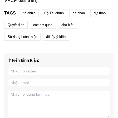
VPCP dẫn trên).
TAGS
tổ chức
Bộ Tài chính
cá nhân
dự thảo
Quyết định
các cơ quan
cho biết
Bộ đang hoàn thiện
để lấy ý kiến
Ý kiến bình luận: