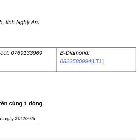
h, tỉnh Nghệ An.
ect: 0769133969
B-Diamond:
0822580994
[LT1]
trên cùng 1 dòng
ớc ngày 31/12/2025