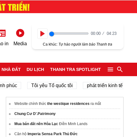
00:00
04:23
Play
o in
Media
Ca khúc:
Tự hào người làm báo Thanh tra
NHÀ ĐẤT
DU LỊCH
THANH TRA SPOTLIGHT
úc
Tôi yêu Tổ quốc tôi
phát triển kinh tế tư nhân
Website chính thức
the westique residences
ra mắt
Chung Cư D'.Patrimony
Mua bán đất nền Hòa Lạc
Điền Minh Lands
Căn hộ
Imperia Sensa Park Thủ Đức