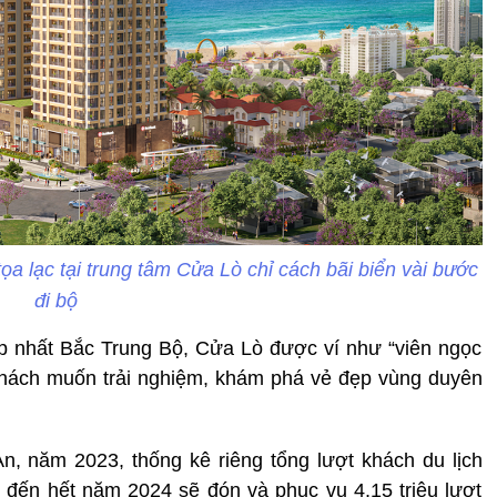
a lạc tại trung tâm Cửa Lò chỉ cách bãi biển vài bước
đi bộ
ẹp nhất Bắc Trung Bộ, Cửa Lò được ví như “viên ngọc
khách muốn trải nghiệm, khám phá vẻ đẹp vùng duyên
n, năm 2023, thống kê riêng tổng lượt khách du lịch
n đến hết năm 2024 sẽ đón và phục vụ 4,15 triệu lượt