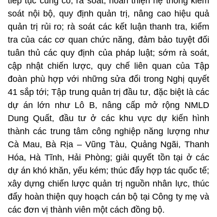
tiếp tục củng cố, rà soát, hoàn thiện hệ thống kiểm
soát nội bộ, quy định quản trị, nâng cao hiệu quả
quản trị rủi ro; rà soát các kết luận thanh tra, kiểm
tra của các cơ quan chức năng, đảm bảo tuyệt đối
tuân thủ các quy định của pháp luật; sớm rà soát,
cập nhật chiến lược, quy chế liên quan của Tập
đoàn phù hợp với những sửa đổi trong Nghị quyết
41 sắp tới; Tập trung quản trị đầu tư, đặc biệt là các
dự án lớn như Lô B, nâng cấp mở rộng NMLD
Dung Quất, đầu tư ở các khu vực dự kiến hình
thành các trung tâm công nghiệp năng lượng như
Cà Mau, Bà Rịa – Vũng Tàu, Quảng Ngãi, Thanh
Hóa, Hà Tĩnh, Hải Phòng; giải quyết tồn tại ở các
dự án khó khăn, yếu kém; thúc đẩy hợp tác quốc tế;
xây dựng chiến lược quản trị nguồn nhân lực, thúc
đẩy hoàn thiện quy hoạch cán bộ tại Công ty mẹ và
các đơn vị thành viên một cách đồng bộ.