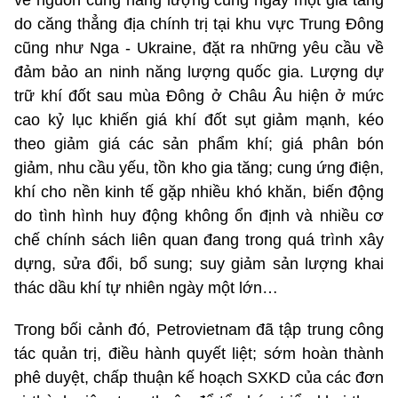
về nguồn cung năng lượng cũng ngày một gia tăng
do căng thẳng địa chính trị tại khu vực Trung Đông
cũng như Nga - Ukraine, đặt ra những yêu cầu về
đảm bảo an ninh năng lượng quốc gia. Lượng dự
trữ khí đốt sau mùa Đông ở Châu Âu hiện ở mức
cao kỷ lục khiến giá khí đốt sụt giảm mạnh, kéo
theo giảm giá các sản phẩm khí; giá phân bón
giảm, nhu cầu yếu, tồn kho gia tăng; cung ứng điện,
khí cho nền kinh tế gặp nhiều khó khăn, biến động
do tình hình huy động không ổn định và nhiều cơ
chế chính sách liên quan đang trong quá trình xây
dựng, sửa đổi, bổ sung; suy giảm sản lượng khai
thác dầu khí tự nhiên ngày một lớn…
Trong bối cảnh đó, Petrovietnam đã tập trung công
tác quản trị, điều hành quyết liệt; sớm hoàn thành
phê duyệt, chấp thuận kế hoạch SXKD của các đơn