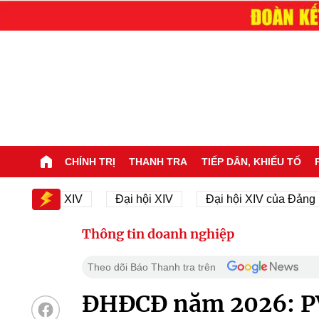
CHÍNH TRỊ
THANH TRA
TIẾP DÂN, KHIẾU TỐ
ại hội XIV
Đại hội XIV
Đại hội XIV của Đảng
Thông tin doanh nghiệp
Theo dõi Báo Thanh tra trên
ĐHĐCĐ năm 2026: PV 