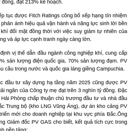
ỷ đồng, đạt 213% kế hoạch.
tiếp tục được Fitch Ratings công bố xếp hạng tín nhiệm
phản ánh hiệu quả vận hành và năng lực sinh lời bền
khí đối mặt đồng thời với việc suy giảm tự nhiên của
ợng và áp lực cạnh tranh ngày càng lớn.
định vị thế dẫn đầu ngành công nghiệp khí, cung cấp
,3% sản lượng điện quốc gia, 70% sản lượng đạm. PV
 cầu trong nước và quốc gia láng giềng Campuchia.
ác đầu tư xây dựng hạ tầng năm 2025 cũng được PV
 giải ngân của Công ty mẹ đạt trên 3 nghìn tỷ đồng. Đặc
 Hải Phòng chấp thuận chủ trương đầu tư và nhà đầu
ắc Trung bộ (kho LNG Vũng Áng), dự án kho cảng PV
riển mới cho doanh nghiệp tại khu vực phía Bắc.Ông
 Giám đốc PV GAS cho biết, kết quả tích cực trong
nh nền tảng: