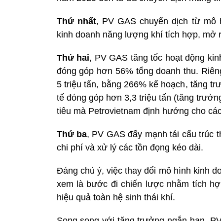
Thứ nhất
, PV GAS chuyển dịch từ mô 
kinh doanh năng lượng khí tích hợp, mở r
Thứ hai
, PV GAS tăng tốc hoạt động kin
đóng góp hơn 56% tổng doanh thu. Riên
5 triệu tấn, bằng 266% kế hoạch, tăng t
tế đóng góp hơn 3,3 triệu tấn (tăng trư
tiêu mà Petrovietnam định hướng cho các
Thứ ba
, PV GAS đẩy mạnh tái cấu trúc t
chi phí và xử lý các tồn đọng kéo dài.
Đáng chú ý, việc thay đổi mô hình kinh
xem là bước đi chiến lược nhằm tích hợp
hiệu quả toàn hệ sinh thái khí.
Song song với tăng trưởng ngắn hạn, PV