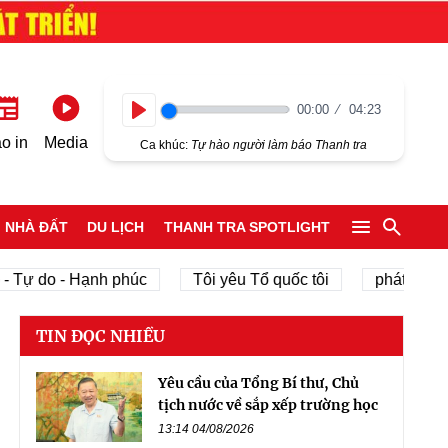
00:00
04:23
Play
o in
Media
Ca khúc:
Tự hào người làm báo Thanh tra
NHÀ ĐẤT
DU LỊCH
THANH TRA SPOTLIGHT
 do - Hạnh phúc
Tôi yêu Tổ quốc tôi
phát triển kinh 
TIN ĐỌC NHIỀU
Yêu cầu của Tổng Bí thư, Chủ
tịch nước về sắp xếp trường học
13:14 04/08/2026