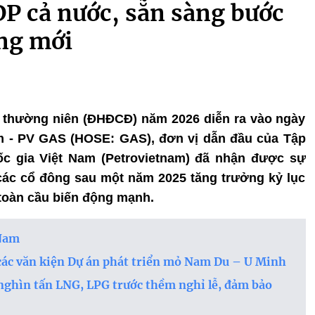
P cả nước, sẵn sàng bước
ởng mới
ng thường niên (ĐHĐCĐ) năm 2026 diễn ra vào ngày
am - PV GAS (HOSE: GAS), đơn vị dẫn đầu của Tập
c gia Việt Nam (Petrovietnam) đã nhận được sự
 các cổ đông sau một năm 2025 tăng trưởng kỷ lục
 toàn cầu biến động mạnh.
 Nam
các văn kiện Dự án phát triển mỏ Nam Du – U Minh
ghìn tấn LNG, LPG trước thềm nghỉ lễ, đảm bảo