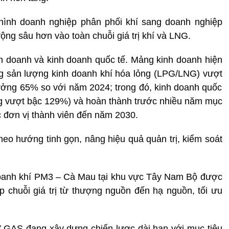
hình doanh nghiệp phân phối khí sang doanh nghiệp
ộng sâu hơn vào toàn chuỗi giá trị khí và LNG.
h doanh và kinh doanh quốc tế. Mảng kinh doanh hiện
g sản lượng kinh doanh khí hóa lỏng (LPG/LNG) vượt
rưởng 65% so với năm 2024; trong đó, kinh doanh quốc
ởng vượt bậc 129%) và hoàn thành trước nhiều năm mục
 đơn vị thành viên đến năm 2030.
heo hướng tinh gọn, nâng hiệu quả quản trị, kiểm soát
 doanh khí PM3 – Cà Mau tại khu vực Tây Nam Bộ được
 chuỗi giá trị từ thượng nguồn đến hạ nguồn, tối ưu
 GAS đang xây dựng chiến lược dài hạn với mục tiêu