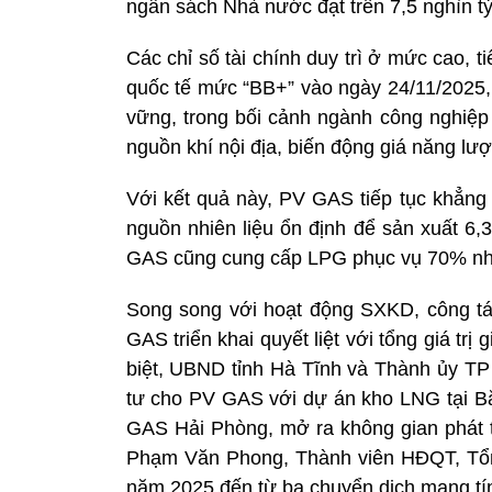
ngân sách Nhà nước đạt trên 7,5 nghìn t
Các chỉ số tài chính duy trì ở mức cao, 
quốc tế mức “BB+” vào ngày 24/11/2025, 
vững, trong bối cảnh ngành công nghiệp 
nguồn khí nội địa, biến động giá năng lư
Với kết quả này, PV GAS tiếp tục khẳng 
nguồn nhiên liệu ổn định để sản xuất 6
GAS cũng cung cấp LPG phục vụ 70% nhu
Song song với hoạt động SXKD, công t
GAS triển khai quyết liệt với tổng giá trị
biệt, UBND tỉnh Hà Tĩnh và Thành ủy TP
tư cho PV GAS với dự án kho LNG tại B
GAS Hải Phòng, mở ra không gian phát t
Phạm Văn Phong, Thành viên HĐQT, Tổng
năm 2025 đến từ ba chuyển dịch mang tí