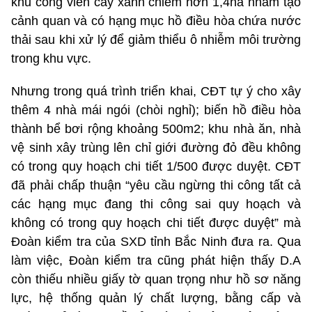
khu công viên cây xanh chiếm hơn 1,4ha nhằm tạo
cảnh quan và có hạng mục hồ điều hòa chứa nước
thải sau khi xử lý để giảm thiểu ô nhiễm môi trường
trong khu vực.
Nhưng trong quá trình triển khai, CĐT tự ý cho xây
thêm 4 nhà mái ngói (chòi nghỉ); biến hồ điều hòa
thành bể bơi rộng khoảng 500m2; khu nhà ăn, nhà
vệ sinh xây trùng lên chỉ giới đường đỏ đều không
có trong quy hoạch chi tiết 1/500 được duyệt. CĐT
đã phải chấp thuận “yêu cầu ngừng thi công tất cả
các hạng mục đang thi công sai quy hoạch và
không có trong quy hoạch chi tiết được duyệt” mà
Đoàn kiểm tra của SXD tỉnh Bắc Ninh đưa ra. Qua
làm việc, Đoàn kiểm tra cũng phát hiện thấy D.A
còn thiếu nhiều giấy tờ quan trọng như hồ sơ năng
lực, hệ thống quản lý chất lượng, bằng cấp và