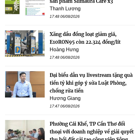
sản phẩm Slimaura Care x3
Thanh Lương
17:48 06/08/2026
Xăng dầu đồng loạt giảm giá,
E10RON95 còn 22.324 đồng/lít
Hoàng Hưng
17:48 06/08/2026
Đại biểu dẫn vụ livestream tặng quà
tiền tỷ khi góp ý sửa Luật Phòng,
chống rửa tiền
Hương Giang
17:47 06/08/2026
Phường Cái Khế, TP Cần Thơ đối
thoại với doanh nghiệp về giải quyết
thu hồi đất cải tạo công viên Sông