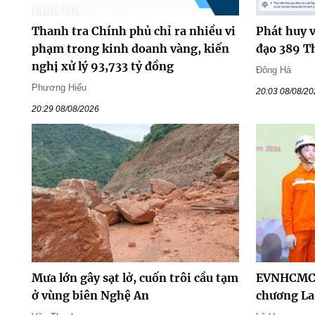
Thanh tra Chính phủ chỉ ra nhiều vi
Phát huy v
phạm trong kinh doanh vàng, kiến
đạo 389 T
nghị xử lý 93,733 tỷ đồng
Đông Hà
Phương Hiếu
20:03 08/08/2
20:29 08/08/2026
Mưa lớn gây sạt lở, cuốn trôi cầu tạm
EVNHCMC 
ở vùng biên Nghệ An
chương La