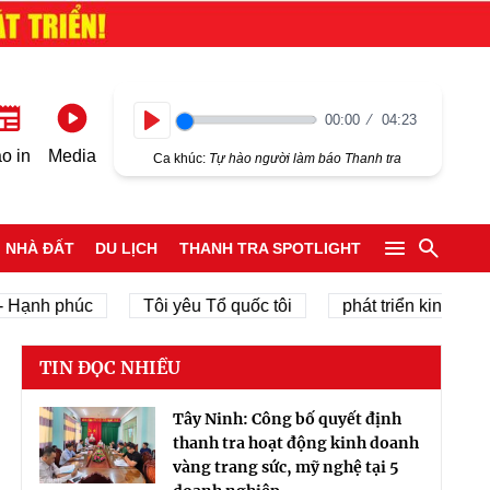
00:00
04:23
Play
o in
Media
Ca khúc:
Tự hào người làm báo Thanh tra
NHÀ ĐẤT
DU LỊCH
THANH TRA SPOTLIGHT
 phúc
Tôi yêu Tổ quốc tôi
phát triển kinh tế tư nhân
TIN ĐỌC NHIỀU
Tây Ninh: Công bố quyết định
thanh tra hoạt động kinh doanh
vàng trang sức, mỹ nghệ tại 5