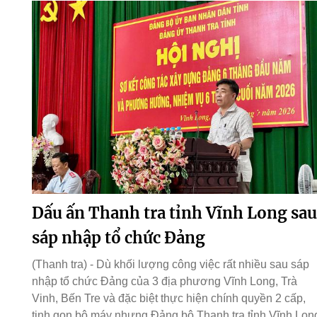
Dấu ấn Thanh tra tỉnh Vĩnh Long sau
sáp nhập tổ chức Đảng
(Thanh tra) - Dù khối lượng công việc rất nhiều sau sáp
nhập tổ chức Đảng của 3 địa phương Vĩnh Long, Trà
Vinh, Bến Tre và đặc biệt thực hiện chính quyền 2 cấp,
tinh gọn bộ máy nhưng Đảng bộ Thanh tra tỉnh Vĩnh Lon