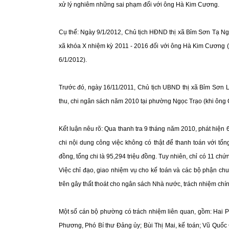
xử lý nghiêm những sai phạm đối với ông Hà Kim Cương.
Cụ thể: Ngày 9/1/2012, Chủ tịch HĐND thị xã Bỉm Sơn Tạ N
xã khóa X nhiệm kỳ 2011 - 2016 đối với ông Hà Kim Cương 
6/1/2012).
Trước đó, ngày 16/11/2011, Chủ tịch UBND thị xã Bỉm Sơn 
thu, chi ngân sách năm 2010 tại phường Ngọc Trạo (khi ôn
Kết luận nêu rõ: Qua thanh tra 9 tháng năm 2010, phát hiện 6
chi nội dung công việc không có thật để thanh toán với tổ
đồng, tổng chi là 95,294 triệu đồng. Tuy nhiên, chỉ có 11 ch
Việc chỉ đạo, giao nhiệm vụ cho kế toán và các bộ phận ch
trên gây thất thoát cho ngân sách Nhà nước, trách nhiệm c
Một số cán bộ phường có trách nhiệm liên quan, gồm: Hai
Phương, Phó Bí thư Đảng ủy; Bùi Thị Mai, kế toán; Vũ Quốc