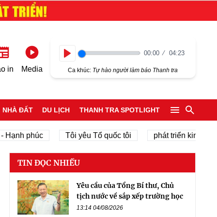
00:00
04:23
Play
o in
Media
Ca khúc:
Tự hào người làm báo Thanh tra
NHÀ ĐẤT
DU LỊCH
THANH TRA SPOTLIGHT
nh phúc
Tôi yêu Tổ quốc tôi
phát triển kinh tế tư nhâ
TIN ĐỌC NHIỀU
Yêu cầu của Tổng Bí thư, Chủ
tịch nước về sắp xếp trường học
13:14 04/08/2026