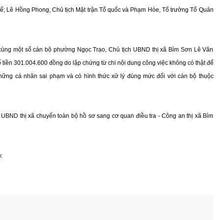
uế; Lê Hồng Phong, Chủ tịch Mặt trận Tổ quốc và Phạm Hòe, Tổ trưởng Tổ Quản
ùng một số cán bộ phường Ngọc Trạo, Chủ tịch UBND thị xã Bỉm Sơn Lê Văn
 tiền 301.004.600 đồng do lập chứng từ chi nội dung công việc không có thật để
ững cá nhân sai phạm và có hình thức xử lý đúng mức đối với cán bộ thuộc
 UBND thị xã chuyển toàn bộ hồ sơ sang cơ quan điều tra - Công an thị xã Bỉm
.