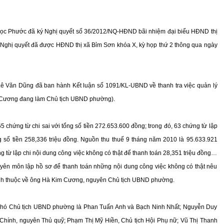
gọc Phước đã ký Nghị quyết số 36/2012/NQ-HĐND bãi nhiệm đại biểu HĐND thị
(Nghị quyết đã được HĐND thị xã Bỉm Sơn khóa X, kỳ họp thứ 2 thông qua ngày
Lê Văn Dũng đã ban hành Kết luận số 1091/KL-UBND về thanh tra việc quản lý
g Cương đang làm Chủ tịch UBND phường).
5 chứng từ chi sai với tổng số tiền 272.653.600 đồng; trong đó, 63 chứng từ lập
ng số tiền 258,336 triệu đồng. Nguồn thu thuế 9 tháng năm 2010 là 95.633.921
ứng từ lập chi nội dung công việc không có thật để thanh toán 28,351 triệu đồng…
uyên môn lập hồ sơ để thanh toán những nội dung công việc không có thật nêu
hính thuộc về ông Hà Kim Cương, nguyên Chủ tịch UBND phường.
 Phó Chủ tịch UBND phường là Phan Tuấn Anh và Bạch Ninh Nhất; Nguyễn Duy
 Chính, nguyên Thủ quỹ; Phạm Thị Mỹ Hiền, Chủ tịch Hội Phụ nữ; Vũ Thị Thanh