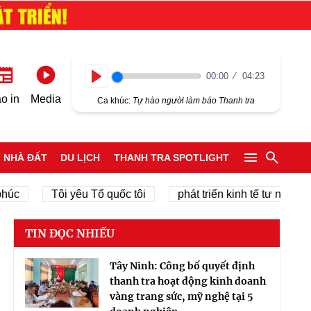
00:00
04:23
Play
o in
Media
Ca khúc:
Tự hào người làm báo Thanh tra
NHÀ ĐẤT
DU LỊCH
THANH TRA SPOTLIGHT
Tôi yêu Tổ quốc tôi
phát triển kinh tế tư nhân
ch
TIN ĐỌC NHIỀU
Tây Ninh: Công bố quyết định
thanh tra hoạt động kinh doanh
vàng trang sức, mỹ nghệ tại 5