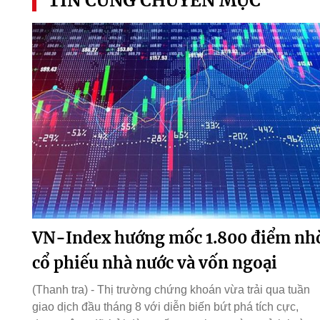
TIN CÙNG CHUYÊN MỤC
VN-Index hướng mốc 1.800 điểm nh
cổ phiếu nhà nước và vốn ngoại
(Thanh tra) - Thị trường chứng khoán vừa trải qua tuần
giao dịch đầu tháng 8 với diễn biến bứt phá tích cực,