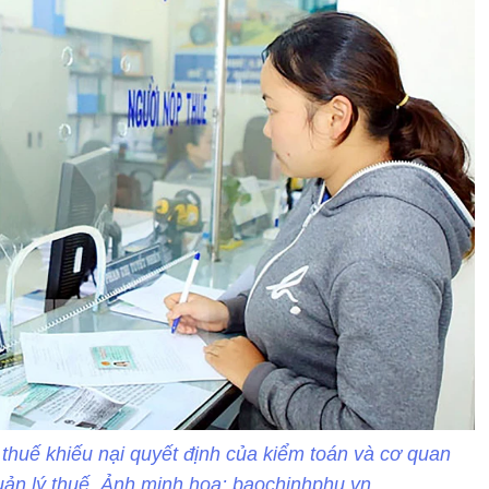
huế khiếu nại quyết định của kiểm toán và cơ quan
uản lý thuế. Ảnh minh hoạ: baochinhphu.vn