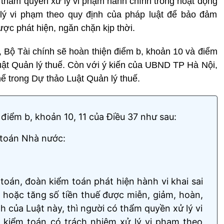
ó thẩm quyền xử lý vi phạm hành chính trong hoạt động
 lý vi phạm theo quy định của pháp luật để bảo đảm
ợc phát hiện, ngăn chặn kịp thời.
, Bộ Tài chính sẽ hoàn thiện điểm b, khoản 10 và điểm
uật Quản lý thuế. Còn với ý kiến của UBND TP Hà Nội,
hể trong Dự thảo Luật Quản lý thuế.
điểm b, khoản 10, 11 của Điều 37 như sau:
 toán Nhà nước:
oán, đoàn kiểm toán phát hiện hành vi khai sai
p hoặc tăng số tiền thuế được miễn, giảm, hoàn,
h của Luật này, thì người có thẩm quyền xử lý vi
kiểm toán có trách nhiệm xử lý vi phạm theo