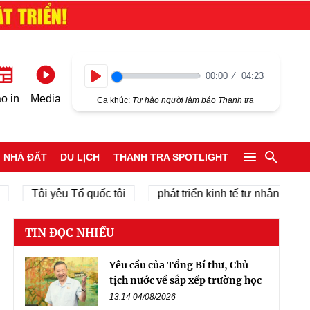
00:00
04:23
Play
o in
Media
Ca khúc:
Tự hào người làm báo Thanh tra
NHÀ ĐẤT
DU LỊCH
THANH TRA SPOTLIGHT
Tôi yêu Tổ quốc tôi
phát triển kinh tế tư nhân
chính
TIN ĐỌC NHIỀU
Yêu cầu của Tổng Bí thư, Chủ
tịch nước về sắp xếp trường học
13:14 04/08/2026