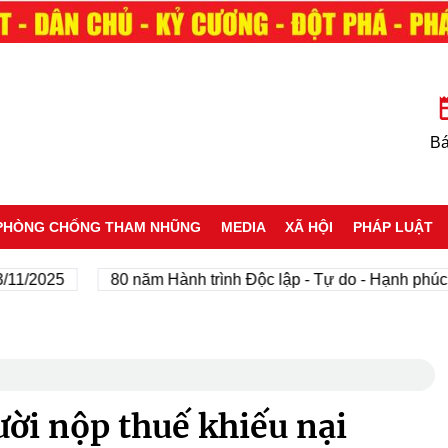
Bá
PHÒNG CHỐNG THAM NHŨNG
MEDIA
XÃ HỘI
PHÁP LUẬT
2025
80 năm Hành trình Độc lập - Tự do - Hạnh phúc
ời nộp thuế khiếu nại