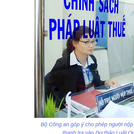
Bộ Công an góp ý cho phép người nộp t
thanh tra vào Dự thảo Luật Q