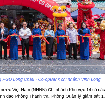
ơng PGD Long Châu - Co-opBank chi nhánh Vĩnh Long
à nước Việt Nam (NHNN) Chi nhánh Khu vực 14 có các
nh đạo Phòng Thanh tra, Phòng Quản lý giám sát 1,