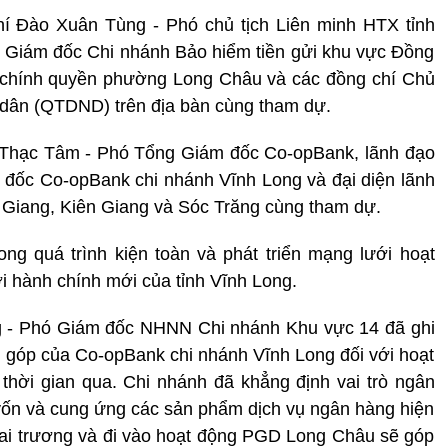
hí Đào Xuân Tùng - Phó chủ tịch Liên minh HTX tỉnh
- Giám đốc Chi nhánh Bảo hiểm tiền gửi khu vực Đồng
 chính quyền phường Long Châu và các đồng chí Chủ
 dân (QTDND) trên địa bàn cùng tham dự.
 Thạc Tâm - Phó Tổng Giám đốc Co-opBank, lãnh đạo
m đốc Co-opBank chi nhánh Vĩnh Long và đại diện lãnh
 Giang, Kiên Giang và Sóc Trăng cùng tham dự.
ong quá trình kiện toàn và phát triển mạng lưới hoạt
i hành chính mới của tỉnh Vĩnh Long.
ờng - Phó Giám đốc NHNN Chi nhánh Khu vực 14 đã ghi
 góp của Co-opBank chi nhánh Vĩnh Long đối với hoạt
hời gian qua. Chi nhánh đã khẳng định vai trò ngân
 vốn và cung ứng các sản phẩm dịch vụ ngân hàng hiện
hai trương và đi vào hoạt động PGD Long Châu sẽ góp