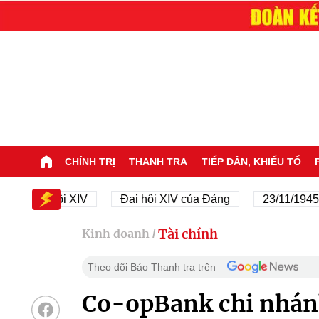
CHÍNH TRỊ
THANH TRA
TIẾP DÂN, KHIẾU TỐ
Đại hội XIV
Đại hội XIV của Đảng
23/11/1945 - 23/
Tài chính
Kinh doanh
/
Theo dõi Báo Thanh tra trên
Co-opBank chi nhán