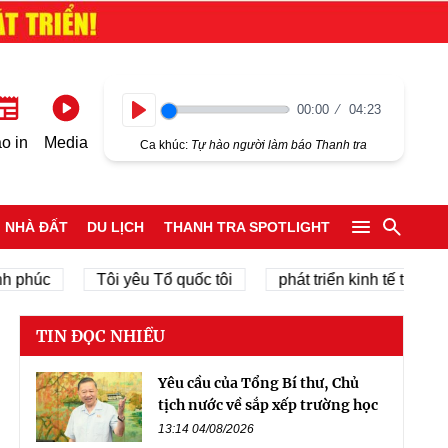
00:00
04:23
Play
o in
Media
Ca khúc:
Tự hào người làm báo Thanh tra
NHÀ ĐẤT
DU LỊCH
THANH TRA SPOTLIGHT
c
Tôi yêu Tổ quốc tôi
phát triển kinh tế tư nhân
TIN ĐỌC NHIỀU
Yêu cầu của Tổng Bí thư, Chủ
tịch nước về sắp xếp trường học
13:14 04/08/2026