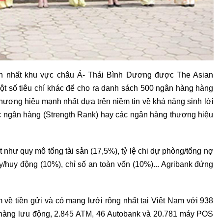
h nhất khu vực châu Á- Thái Bình Dương được The Asian
ột số tiêu chí khác để cho ra danh sách 500 ngân hàng hàng
ương hiệu mạnh nhất dựa trên niềm tin về khả năng sinh lời
các ngân hàng (Strength Rank) hay các ngân hàng thương hiệu
t như quy mô tổng tài sản (17,5%), tỷ lệ chi dự phòng/tổng nợ
ay/huy động (10%), chỉ số an toàn vốn (10%)... Agribank đứng
 về tiền gửi và có mạng lưới rộng nhất tại Việt Nam với 938
n hàng lưu động, 2.845 ATM, 46 Autobank và 20.781 máy POS