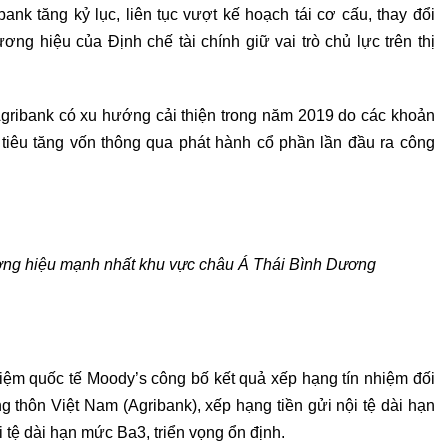
nk tăng kỷ lục, liên tục vượt kế hoạch tái cơ cấu, thay đổi
g hiệu của Định chế tài chính giữ vai trò chủ lực trên thị
 Agribank có xu hướng cải thiện trong năm 2019 do các khoản
 tiêu tăng vốn thông qua phát hành cổ phần lần đầu ra công
ương hiệu mạnh nhất khu vực châu Á Thái Bình Dương
iệm quốc tế Moody’s công bố kết quả xếp hạng tín nhiệm đối
 thôn Việt Nam (Agribank), xếp hạng tiền gửi nội tệ dài hạn
tệ dài hạn mức Ba3, triển vọng ổn định.