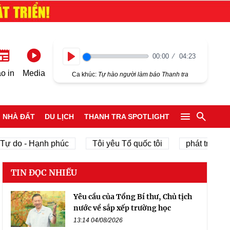
00:00
04:23
Play
o in
Media
Ca khúc:
Tự hào người làm báo Thanh tra
NHÀ ĐẤT
DU LỊCH
THANH TRA SPOTLIGHT
do - Hạnh phúc
Tôi yêu Tổ quốc tôi
phát triển kinh t
TIN ĐỌC NHIỀU
Yêu cầu của Tổng Bí thư, Chủ tịch
nước về sắp xếp trường học
13:14 04/08/2026