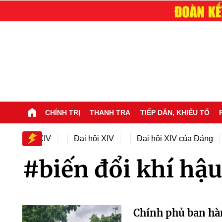
CHÍNH TRỊ
THANH TRA
TIẾP DÂN, KHIẾU TỐ
ại hội XIV
Đại hội XIV
Đại hội XIV của Đảng
#biến đổi khí hậu
Chính phủ ban hàn